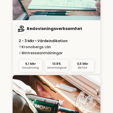
Redovisningsverksamhet
2 - 3 Mkr
• Värdeindikation
Kronobergs Län
0
Intresseanmälningar
6,1 Mkr
10.8%
0,5 Mkr
Omsättning
Vinstmarginal
EBITDA