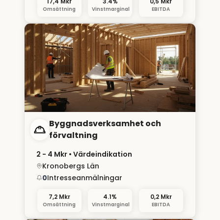
17,4 Mkr
3.4%
0,5 Mkr
Omsättning
Vinstmarginal
EBITDA
Byggnadsverksamhet och
förvaltning
2 - 4 Mkr
• Värdeindikation
Kronobergs Län
0
Intresseanmälningar
7,2 Mkr
4.1%
0,2 Mkr
Omsättning
Vinstmarginal
EBITDA