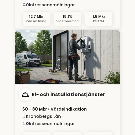
0
Intresseanmälningar
12,7 Mkr
15.1%
1,5 Mkr
Omsättning
Vinstmarginal
EBITDA
El- och installationstjänster
60 - 80 Mkr
• Värdeindikation
Kronobergs Län
0
Intresseanmälningar