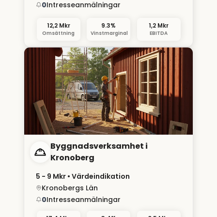
0
Intresseanmälningar
12,2 Mkr
9.3%
1,2 Mkr
Omsättning
Vinstmarginal
EBITDA
Byggnadsverksamhet i
Kronoberg
5 - 9 Mkr
• Värdeindikation
Kronobergs Län
0
Intresseanmälningar