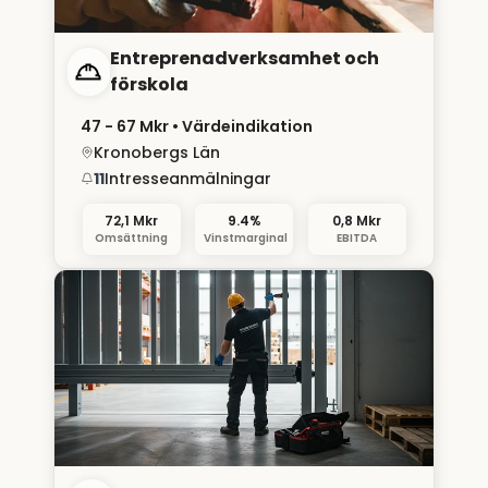
Entreprenadverksamhet och
förskola
47 - 67 Mkr
• Värdeindikation
Kronobergs Län
11
Intresseanmälningar
72,1 Mkr
9.4%
0,8 Mkr
Omsättning
Vinstmarginal
EBITDA