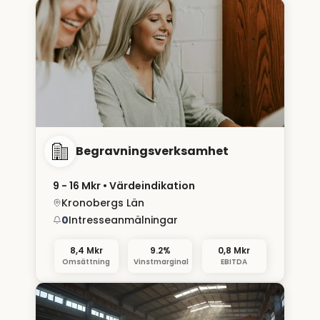
Begravningsverksamhet
9 - 16 Mkr
• Värdeindikation
Kronobergs Län
0
Intresseanmälningar
8,4 Mkr
9.2%
0,8 Mkr
Omsättning
Vinstmarginal
EBITDA