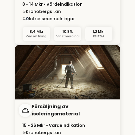
8 - 14 Mkr
• Värdeindikation
Kronobergs Län
0
Intresseanmälningar
8,4 Mkr
10.8%
1,2 Mkr
Omsättning
Vinstmarginal
EBITDA
Försäljning av
isoleringsmaterial
15 - 26 Mkr
• Värdeindikation
Kronobergs Län