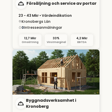
Försäljning och service av portar
23 - 43 Mkr
• Värdeindikation
Kronobergs Län
0
Intresseanmälningar
12,7 Mkr
33%
4,2 Mkr
Omsättning
Vinstmarginal
EBITDA
Byggnadsverksamhet i
Kronoberg