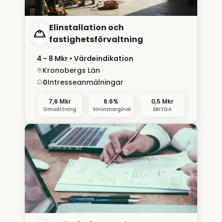
Elinstallation och
fastighetsförvaltning
4 - 8 Mkr
• Värdeindikation
Kronobergs Län
0
Intresseanmälningar
7,6 Mkr
6.6%
0,5 Mkr
Omsättning
Vinstmarginal
EBITDA