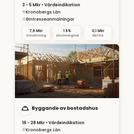
3 - 5 Mkr
• Värdeindikation
Kronobergs Län
0
Intresseanmälningar
7,9 Mkr
1.5%
0,1 Mkr
Omsättning
Vinstmarginal
EBITDA
Byggande av bostadshus
16 - 28 Mkr
• Värdeindikation
Kronobergs Län