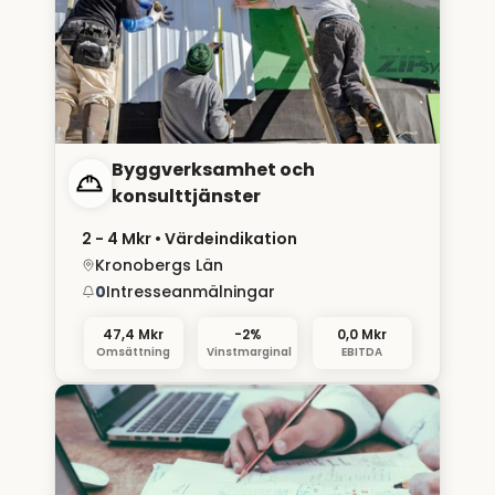
Byggverksamhet och
konsulttjänster
2 - 4 Mkr
• Värdeindikation
Kronobergs Län
0
Intresseanmälningar
47,4 Mkr
-2%
0,0 Mkr
Omsättning
Vinstmarginal
EBITDA