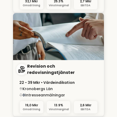
32,1 Mkr
25.3%
2,7 Mkr
Omsättning
Vinstmarginal
EBITDA
Revision och
redovisningstjänster
22 - 39 Mkr
• Värdeindikation
Kronobergs Län
0
Intresseanmälningar
19,0 Mkr
13.9%
2,6 Mkr
Omsättning
Vinstmarginal
EBITDA