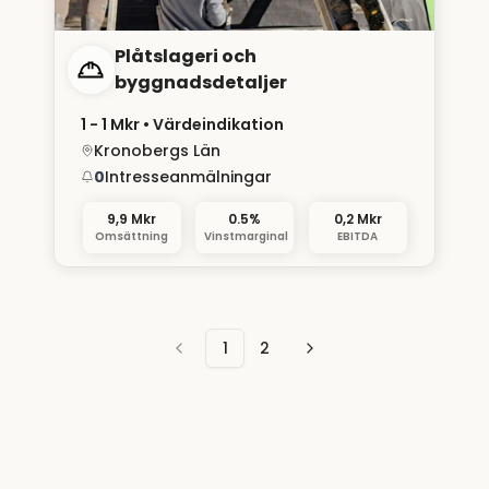
Plåtslageri och
byggnadsdetaljer
1 - 1 Mkr
• Värdeindikation
Kronobergs Län
0
Intresseanmälningar
9,9 Mkr
0.5%
0,2 Mkr
Omsättning
Vinstmarginal
EBITDA
1
2