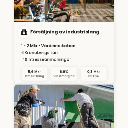
Försäljning av industrislang
1 - 2 Mkr
• Värdeindikation
Kronobergs Län
0
Intresseanmälningar
5,6 Mkr
6.9%
0,3 Mkr
Omsättning
Vinstmarginal
EBITDA