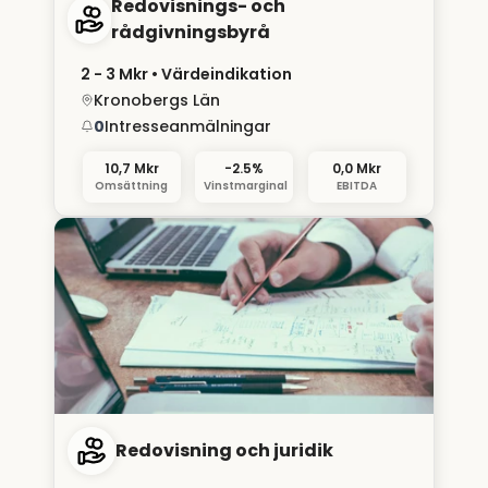
Redovisnings- och
rådgivningsbyrå
2 - 3 Mkr
• Värdeindikation
Kronobergs Län
0
Intresseanmälningar
10,7 Mkr
-2.5%
0,0 Mkr
Omsättning
Vinstmarginal
EBITDA
Redovisning och juridik