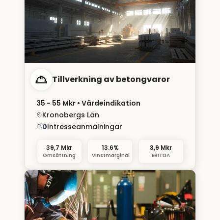
Tillverkning av betongvaror
35 - 55 Mkr
• Värdeindikation
Kronobergs Län
0
Intresseanmälningar
39,7 Mkr
13.6%
3,9 Mkr
Omsättning
Vinstmarginal
EBITDA