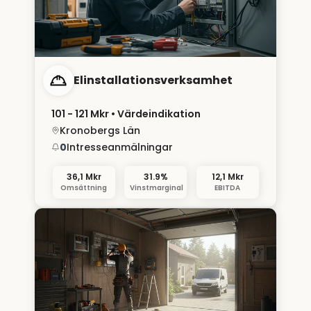
Elinstallationsverksamhet
101 - 121 Mkr
• Värdeindikation
Kronobergs Län
0
Intresseanmälningar
36,1 Mkr
31.9%
12,1 Mkr
Omsättning
Vinstmarginal
EBITDA