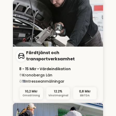
Färdtjänst och
transportverksamhet
8 - 15 Mkr
• Värdeindikation
Kronobergs Län
11
Intresseanmälningar
10,2 Mkr
12.2%
0,8 Mkr
Omsättning
Vinstmarginal
EBITDA