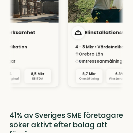
erksamhet
Elinstallationsverksa
dikation
4 - 8 Mkr
• Värdeindikation
Örebro Län
gar
0
Intresseanmälningar
%
8,5 Mkr
8,7 Mkr
6.3%
rginal
EBITDA
Omsättning
Vinstmarginal
41% av Sveriges SME företagare
söker aktivt efter bolag att