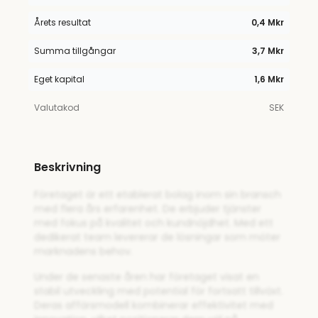
Årets resultat
0,4 Mkr
Summa tillgångar
3,7 Mkr
Eget kapital
1,6 Mkr
Valutakod
SEK
Beskrivning
Företaget är ett etablerat bolag inom sin bransch
med flera års erfarenhet. De erbjuder tjänster
med fokus på kvalitet och kundnöjdhet. Med ett
dedikerat team levererar de lösningar som möter
marknadens behov.
Under de senaste åren har företaget visat en
stabil utveckling med potential för fortsatt tillväxt.
Deras affärsmodell kombinerar effektivitet med