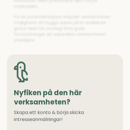
innovation, vilket positionerar dem väl på
marknaden.
För en potentiell köpare erbjuder verksamheten
möjligheter att bygga vidare på en etablerad
grund. Med rätt strategi finns goda
förutsättningar att expandera verksamheten
ytterligare.
Nyfiken på den här
verksamheten?
Skapa ett konto & börja skicka
intresseanmälningar!