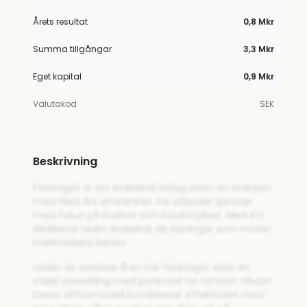
Årets resultat
0,8 Mkr
Summa tillgångar
3,3 Mkr
Eget kapital
0,9 Mkr
Valutakod
SEK
Beskrivning
Företaget är ett etablerat bolag inom sin bransch
med flera års erfarenhet. De erbjuder tjänster
med fokus på kvalitet och kundnöjdhet. Med ett
dedikerat team levererar de lösningar som möter
marknadens behov.
Under de senaste åren har företaget visat en
stabil utveckling med potential för fortsatt tillväxt.
Deras affärsmodell kombinerar effektivitet med