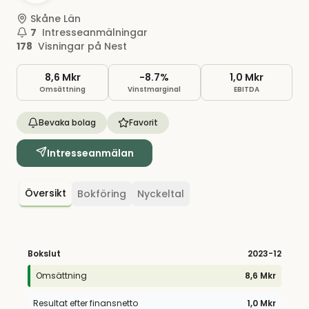
Skåne Län
7
Intresseanmälningar
178
Visningar på Nest
8,6 Mkr
-8.7%
1,0 Mkr
Omsättning
Vinstmarginal
EBITDA
Bevaka bolag
Favorit
Intresseanmälan
Översikt
Bokföring
Nyckeltal
Bokslut
2023
-12
Omsättning
8,6 Mkr
Resultat efter finansnetto
1,0 Mkr