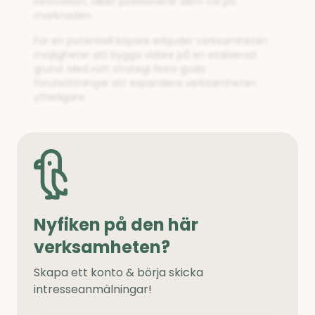
innovation, vilket positionerar dem väl på
marknaden.
För en potentiell köpare erbjuder verksamheten
möjligheter att bygga vidare på en etablerad
grund. Med rätt strategi finns goda
förutsättningar att expandera verksamheten
ytterligare.
Nyfiken på den här
verksamheten?
Skapa ett konto & börja skicka
intresseanmälningar!