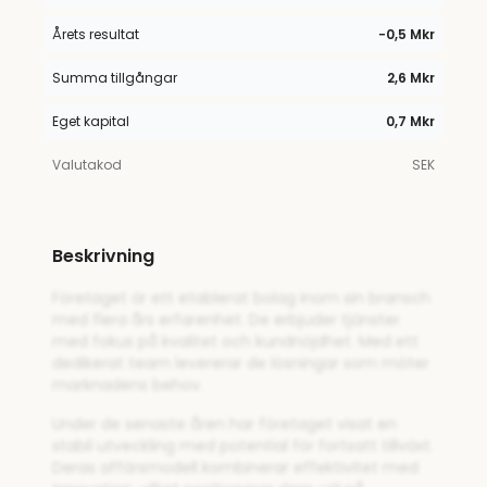
Årets resultat
−0,5 Mkr
Summa tillgångar
2,6 Mkr
Eget kapital
0,7 Mkr
Valutakod
SEK
Beskrivning
Företaget är ett etablerat bolag inom sin bransch
med flera års erfarenhet. De erbjuder tjänster
med fokus på kvalitet och kundnöjdhet. Med ett
dedikerat team levererar de lösningar som möter
marknadens behov.
Under de senaste åren har företaget visat en
stabil utveckling med potential för fortsatt tillväxt.
Deras affärsmodell kombinerar effektivitet med