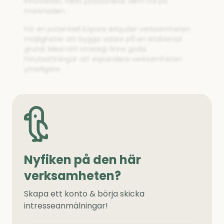
innovation, vilket positionerar dem väl på
marknaden.
För en potentiell köpare erbjuder verksamheten
möjligheter att bygga vidare på en etablerad
grund. Med rätt strategi finns goda
förutsättningar att expandera verksamheten
ytterligare.
Nyfiken på den här
verksamheten?
Skapa ett konto & börja skicka
intresseanmälningar!