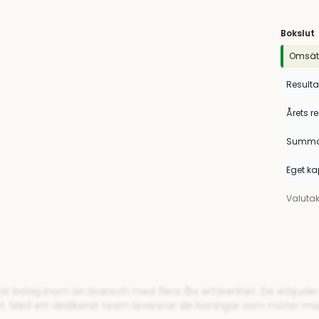
Bokslut
Omsät
Resulta
Årets r
Summa 
Eget ka
Valuta
rat bolag inom sin bransch med flera års erfarenhet. De erbjude
et. Med ett dedikerat team levererar de lösningar som möter m