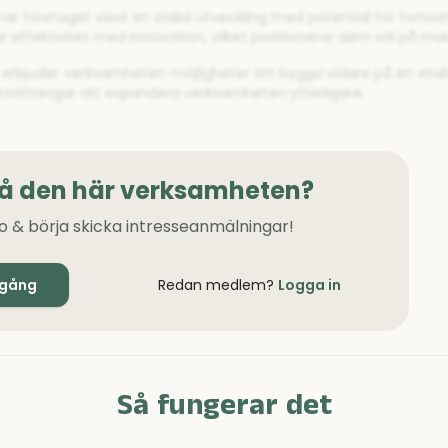
r företaget visat en stabil utveckling med potential för fortsatt 
 effektivitet med innovation, vilket positionerar dem väl på ma
e erbjuder verksamheten möjligheter att bygga vidare på en etab
utsättningar att expandera verksamheten ytterligare.
på den här verksamheten?
o & börja skicka intresseanmälningar!
igång
Redan medlem?
Logga in
Så fungerar det