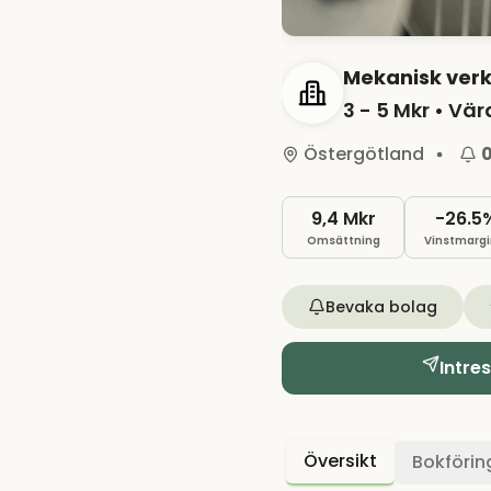
Mekanisk verk
3 - 5 Mkr
• Vär
Östergötland
9,4 Mkr
-26.5
Omsättning
Vinstmargi
Bevaka bolag
Intre
Översikt
Bokförin