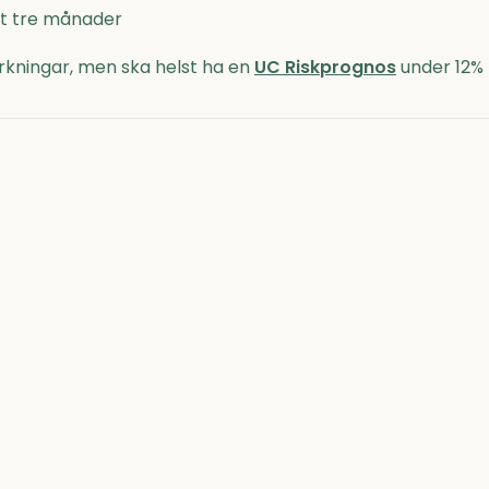
nst tre månader
kningar, men ska helst ha en
UC Riskprognos
under 12%