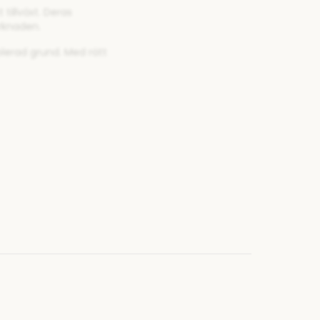
tillväxt. Deras
rknaden.
lerad grund. Med rätt