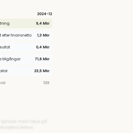
2024
-12
tning
9,4 Mkr
t efter finansnetto
1,3 Mkr
esultat
0,4 Mkr
tillgångar
71,6 Mkr
pital
23,5 Mkr
kod
SEK
r tjänster med fokus på
arknadens behov.