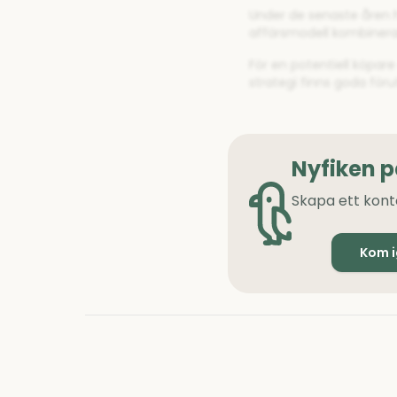
Under de senaste åren ha
affärsmodell kombinerar
För en potentiell köpar
strategi finns goda för
Nyfiken 
Skapa ett kont
Kom 