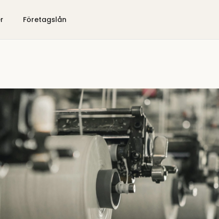
er
Företagslån