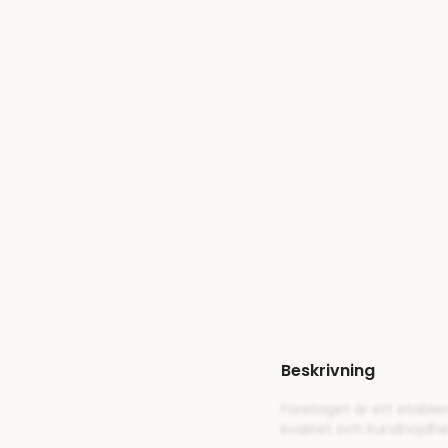
Beskrivning
Företaget är ett etable
kvalitet och kundnöjdh