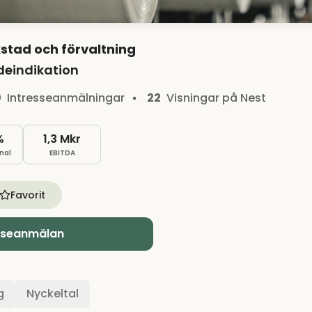
stad och förvaltning
deindikation
0
Intresseanmälningar
22
Visningar på Nest
%
1,3 Mkr
nal
EBITDA
Favorit
sseanmälan
g
Nyckeltal