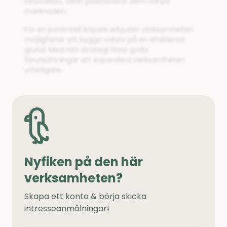
innovation, vilket positionerar dem väl på
marknaden.
För en potentiell köpare erbjuder verksamheten
möjligheter att bygga vidare på en etablerad
grund. Med rätt strategi finns goda
förutsättningar att expandera verksamheten
ytterligare.
Nyfiken på den här
verksamheten?
Skapa ett konto & börja skicka
intresseanmälningar!