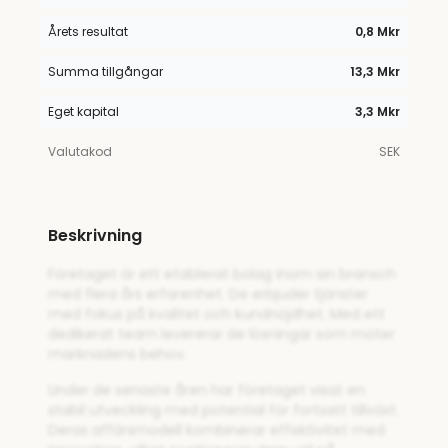
Årets resultat
0,8 Mkr
Summa tillgångar
13,3 Mkr
Eget kapital
3,3 Mkr
Valutakod
SEK
Beskrivning
Företaget är ett etablerat bolag inom sin bransch
med flera års erfarenhet. De erbjuder tjänster
med fokus på kvalitet och kundnöjdhet. Med ett
dedikerat team levererar de lösningar som möter
marknadens behov.
Under de senaste åren har företaget visat en
stabil utveckling med potential för fortsatt tillväxt.
Deras affärsmodell kombinerar effektivitet med