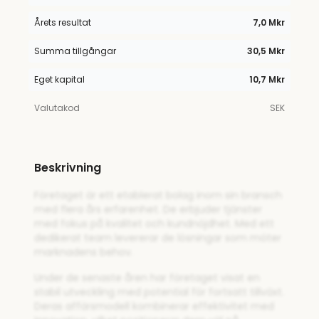
Årets resultat
7,0 Mkr
Summa tillgångar
30,5 Mkr
Eget kapital
10,7 Mkr
Valutakod
SEK
Beskrivning
Företaget är ett etablerat bolag inom sin bransch
med flera års erfarenhet. De erbjuder tjänster
med fokus på kvalitet och kundnöjdhet. Med ett
dedikerat team levererar de lösningar som möter
marknadens behov.
Under de senaste åren har företaget visat en
stabil utveckling med potential för fortsatt tillväxt.
Deras affärsmodell kombinerar effektivitet med