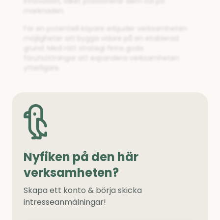
innovation, vilket positionerar dem väl på
marknaden.
För en potentiell köpare erbjuder verksamheten
möjligheter att bygga vidare på en etablerad
grund. Med rätt strategi finns goda
förutsättningar att expandera verksamheten
ytterligare.
Nyfiken på den här
verksamheten?
Skapa ett konto & börja skicka
intresseanmälningar!