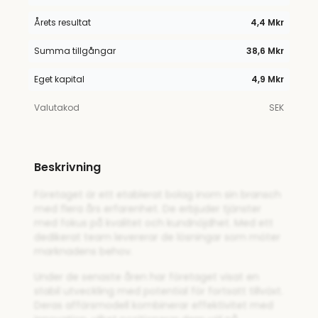
Årets resultat
4,4 Mkr
Summa tillgångar
38,6 Mkr
Eget kapital
4,9 Mkr
Valutakod
SEK
Beskrivning
Företaget är ett etablerat bolag inom sin bransch
med flera års erfarenhet. De erbjuder tjänster
med fokus på kvalitet och kundnöjdhet. Med ett
dedikerat team levererar de lösningar som möter
marknadens behov.
Under de senaste åren har företaget visat en
stabil utveckling med potential för fortsatt tillväxt.
Deras affärsmodell kombinerar effektivitet med