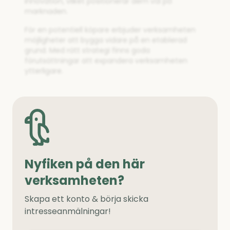
innovation, vilket positionerar dem väl på
marknaden.
För en potentiell köpare erbjuder verksamheten
möjligheter att bygga vidare på en etablerad
grund. Med rätt strategi finns goda
förutsättningar att expandera verksamheten
ytterligare.
Nyfiken på den här
verksamheten?
Skapa ett konto & börja skicka
intresseanmälningar!