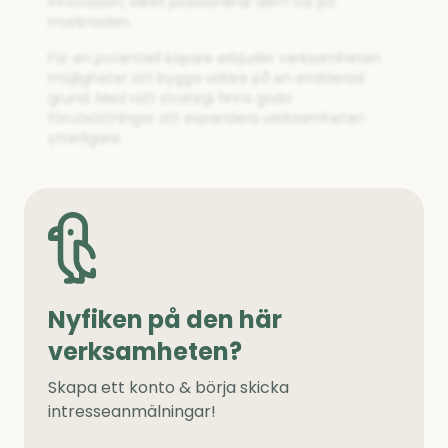
innovation, vilket positionerar dem väl på
marknaden.
För en potentiell köpare erbjuder verksamheten
möjligheter att bygga vidare på en etablerad
grund. Med rätt strategi finns goda
förutsättningar att expandera verksamheten
ytterligare.
Nyfiken på den här
verksamheten?
Skapa ett konto & börja skicka
intresseanmälningar!