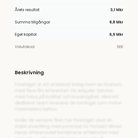
Årets resultat
3,1 Mkr
Summa tillgångar
8,8 Mkr
Eget kapital
6,9 Mkr
Valutakod
SEK
Beskrivning
Företaget är ett etablerat bolag inom sin bransch
med flera års erfarenhet. De erbjuder tjänster
med fokus på kvalitet och kundnöjdhet. Med ett
dedikerat team levererar de lösningar som möter
marknadens behov.
Under de senaste åren har företaget visat en
stabil utveckling med potential för fortsatt tillväxt.
Deras affärsmodell kombinerar effektivitet med