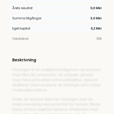
Årets resultat
0,0 Mkr
Summa tillgångar
3,0 Mkr
Eget kapital
0,2 Mkr
Valutakod
SEK
Beskrivning
Företaget är ett etablerat bolag inom sin bransch
med flera års erfarenhet. De erbjuder tjänster
med fokus på kvalitet och kundnöjdhet. Med ett
dedikerat team levererar de lösningar som möter
marknadens behov.
Under de senaste åren har företaget visat en
stabil utveckling med potential för fortsatt tillväxt.
Deras affärsmodell kombinerar effektivitet med