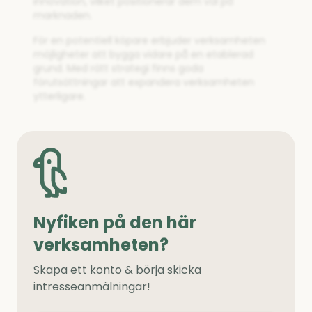
innovation, vilket positionerar dem väl på
marknaden.
För en potentiell köpare erbjuder verksamheten
möjligheter att bygga vidare på en etablerad
grund. Med rätt strategi finns goda
förutsättningar att expandera verksamheten
ytterligare.
Nyfiken på den här
verksamheten?
Skapa ett konto & börja skicka
intresseanmälningar!