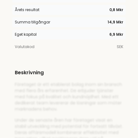
Årets resultat
0,8 Mkr
Summa tillgångar
14,9 Mkr
Eget kapital
6,9 Mkr
Valutakod
SEK
Beskrivning
Företaget är ett etablerat bolag inom sin bransch
med flera års erfarenhet. De erbjuder tjänster
med fokus på kvalitet och kundnöjdhet. Med ett
dedikerat team levererar de lösningar som möter
marknadens behov.
Under de senaste åren har företaget visat en
stabil utveckling med potential för fortsatt tillväxt.
Deras affärsmodell kombinerar effektivitet med