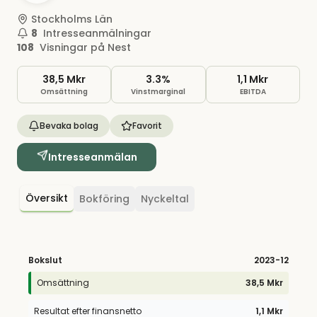
Stockholms Län
8
Intresseanmälningar
108
Visningar på Nest
38,5 Mkr
3.3%
1,1 Mkr
Omsättning
Vinstmarginal
EBITDA
Bevaka bolag
Favorit
Intresseanmälan
Översikt
Bokföring
Nyckeltal
Bokslut
2023
-12
Omsättning
38,5 Mkr
Resultat efter finansnetto
1,1 Mkr