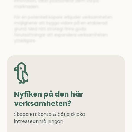
innovation, vilket positionerar dem väl på
marknaden.
För en potentiell köpare erbjuder verksamheten
möjligheter att bygga vidare på en etablerad
grund. Med rätt strategi finns goda
förutsättningar att expandera verksamheten
ytterligare.
Nyfiken på den här
verksamheten?
Skapa ett konto & börja skicka
intresseanmälningar!