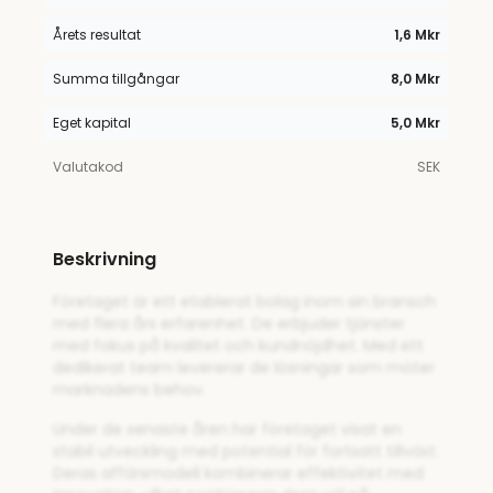
Årets resultat
1,6 Mkr
Summa tillgångar
8,0 Mkr
Eget kapital
5,0 Mkr
Valutakod
SEK
Beskrivning
Företaget är ett etablerat bolag inom sin bransch
med flera års erfarenhet. De erbjuder tjänster
med fokus på kvalitet och kundnöjdhet. Med ett
dedikerat team levererar de lösningar som möter
marknadens behov.
Under de senaste åren har företaget visat en
stabil utveckling med potential för fortsatt tillväxt.
Deras affärsmodell kombinerar effektivitet med