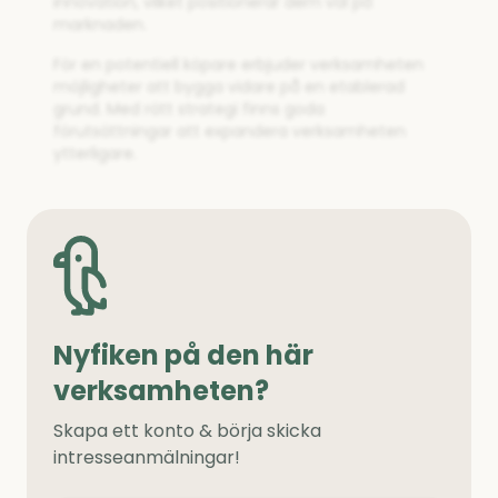
innovation, vilket positionerar dem väl på
marknaden.
För en potentiell köpare erbjuder verksamheten
möjligheter att bygga vidare på en etablerad
grund. Med rätt strategi finns goda
förutsättningar att expandera verksamheten
ytterligare.
Nyfiken på den här
verksamheten?
Skapa ett konto & börja skicka
intresseanmälningar!