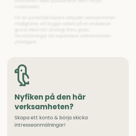
innovation, vilket positionerar dem väl på
marknaden.
För en potentiell köpare erbjuder verksamheten
möjligheter att bygga vidare på en etablerad
grund. Med rätt strategi finns goda
förutsättningar att expandera verksamheten
ytterligare.
Nyfiken på den här
verksamheten?
Skapa ett konto & börja skicka
intresseanmälningar!