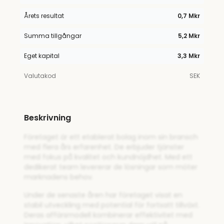
Årets resultat
0,7 Mkr
Summa tillgångar
5,2 Mkr
Eget kapital
3,3 Mkr
Valutakod
SEK
Beskrivning
Företaget är ett etablerat bolag inom sin bransch
med flera års erfarenhet. De erbjuder tjänster
med fokus på kvalitet och kundnöjdhet. Med ett
dedikerat team levererar de lösningar som möter
marknadens behov.
Under de senaste åren har företaget visat en
stabil utveckling med potential för fortsatt tillväxt.
Deras affärsmodell kombinerar effektivitet med