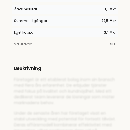
Årets resultat
1,1 Mkr
Summa tillgångar
22,5 Mkr
Eget kapital
3,1 Mkr
Valutakod
SEK
Beskrivning
Företaget är ett etablerat bolag inom sin bransch
med flera års erfarenhet. De erbjuder tjänster
med fokus på kvalitet och kundnöjdhet. Med ett
dedikerat team levererar de lösningar som möter
marknadens behov.
Under de senaste åren har företaget visat en
stabil utveckling med potential för fortsatt tillväxt.
Deras affärsmodell kombinerar effektivitet med