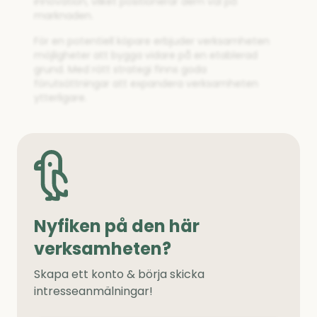
innovation, vilket positionerar dem väl på
marknaden.
För en potentiell köpare erbjuder verksamheten
möjligheter att bygga vidare på en etablerad
grund. Med rätt strategi finns goda
förutsättningar att expandera verksamheten
ytterligare.
Nyfiken på den här
verksamheten?
Skapa ett konto & börja skicka
intresseanmälningar!