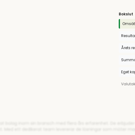
Bokslut
Omsät
Resulta
Årets r
Summa 
Eget ka
Valuta
rat bolag inom sin bransch med flera års erfarenhet. De erbjude
et. Med ett dedikerat team levererar de lösningar som möter m