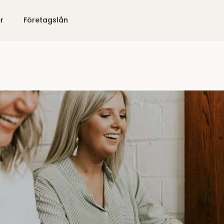
er
Företagslån