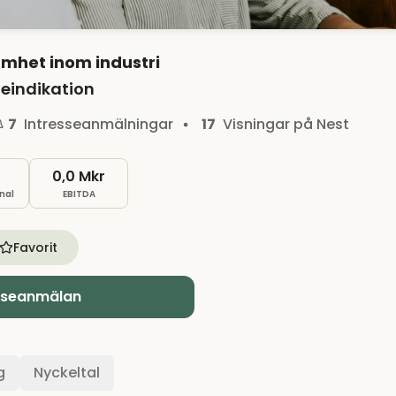
mhet inom industri
eindikation
7
Intresseanmälningar
17
Visningar på Nest
0,0 Mkr
nal
EBITDA
Favorit
sseanmälan
g
Nyckeltal