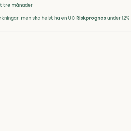
nst tre månader
kningar, men ska helst ha en
UC Riskprognos
under 12%