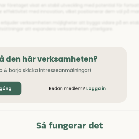
r företaget visat en stabil utveckling med potential för fortsatt 
 effektivitet med innovation, vilket positionerar dem väl på ma
e erbjuder verksamheten möjligheter att bygga vidare på en etab
utsättningar att expandera verksamheten ytterligare.
på den här verksamheten?
o & börja skicka intresseanmälningar!
igång
Redan medlem?
Logga in
Så fungerar det