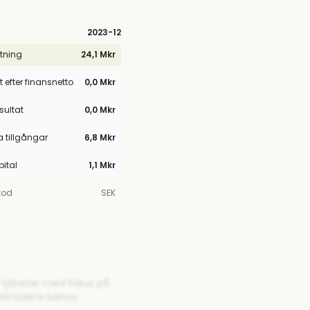
2023
-12
tning
24,1 Mkr
t efter finansnetto
0,0 Mkr
esultat
0,0 Mkr
tillgångar
6,8 Mkr
pital
1,1 Mkr
kod
SEK
r tjänster med fokus på
arknadens behov.