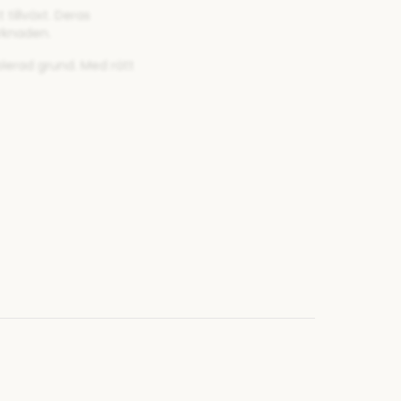
tillväxt. Deras
rknaden.
lerad grund. Med rätt