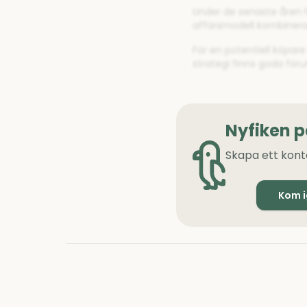
Under de senaste åren ha
affärsmodell kombinerar
För en potentiell köpar
strategi finns goda för
Nyfiken 
Skapa ett kont
Kom 