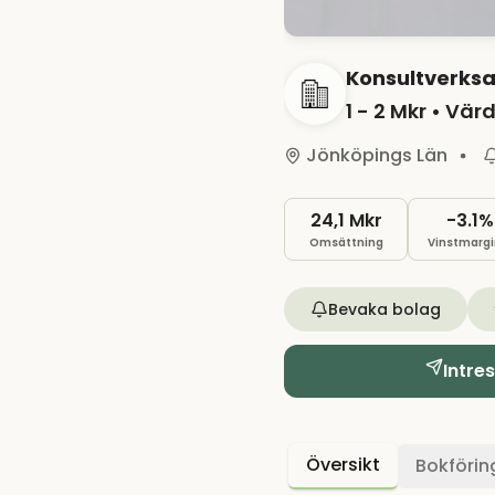
Konsultverksa
1 - 2 Mkr
• Värd
Jönköpings Län
24,1 Mkr
-3.1%
Omsättning
Vinstmargi
Bevaka bolag
Intre
Översikt
Bokförin