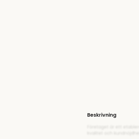
Beskrivning
Företaget är ett etable
kvalitet och kundnöjdh