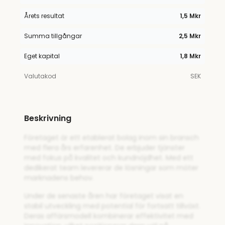
Årets resultat
1,5 Mkr
Summa tillgångar
2,5 Mkr
Eget kapital
1,8 Mkr
Valutakod
SEK
Beskrivning
Företaget är ett etablerat bolag inom sin bransch
med flera års erfarenhet. De erbjuder tjänster
med fokus på kvalitet och kundnöjdhet. Med ett
dedikerat team levererar de lösningar som möter
marknadens behov.
Under de senaste åren har företaget visat en
stabil utveckling med potential för fortsatt tillväxt.
Deras affärsmodell kombinerar effektivitet med