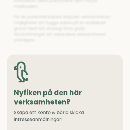
innovation, vilket positionerar dem väl på
marknaden.
För en potentiell köpare erbjuder verksamheten
möjligheter att bygga vidare på en etablerad
grund. Med rätt strategi finns goda
förutsättningar att expandera verksamheten
ytterligare.
Nyfiken på den här
verksamheten?
Skapa ett konto & börja skicka
intresseanmälningar!