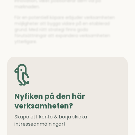
innovation, vilket positionerar dem väl på
marknaden.
För en potentiell köpare erbjuder verksamheten
möjligheter att bygga vidare på en etablerad
grund. Med rätt strategi finns goda
förutsättningar att expandera verksamheten
ytterligare.
Nyfiken på den här
verksamheten?
Skapa ett konto & börja skicka
intresseanmälningar!