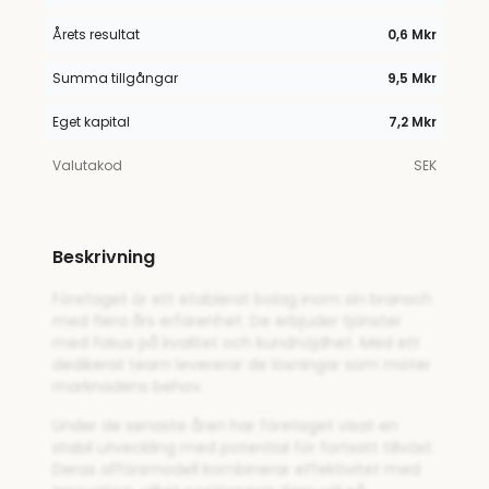
Årets resultat
0,6 Mkr
Summa tillgångar
9,5 Mkr
Eget kapital
7,2 Mkr
Valutakod
SEK
Beskrivning
Företaget är ett etablerat bolag inom sin bransch
med flera års erfarenhet. De erbjuder tjänster
med fokus på kvalitet och kundnöjdhet. Med ett
dedikerat team levererar de lösningar som möter
marknadens behov.
Under de senaste åren har företaget visat en
stabil utveckling med potential för fortsatt tillväxt.
Deras affärsmodell kombinerar effektivitet med