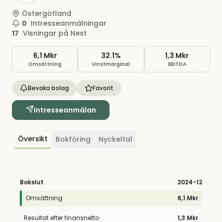
Östergötland
0
Intresseanmälningar
17
Visningar på Nest
6,1 Mkr
32.1%
1,3 Mkr
Omsättning
Vinstmarginal
EBITDA
Bevaka bolag
Favorit
Intresseanmälan
Översikt
Bokföring
Nyckeltal
Bokslut
2024
-12
Omsättning
6,1 Mkr
Resultat efter finansnetto
1,3 Mkr