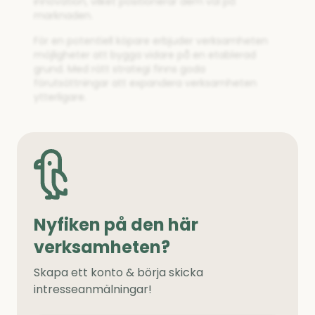
innovation, vilket positionerar dem väl på
marknaden.
För en potentiell köpare erbjuder verksamheten
möjligheter att bygga vidare på en etablerad
grund. Med rätt strategi finns goda
förutsättningar att expandera verksamheten
ytterligare.
Nyfiken på den här
verksamheten?
Skapa ett konto & börja skicka
intresseanmälningar!