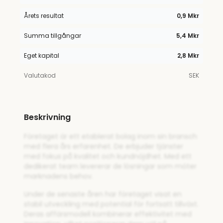
Årets resultat
0,9 Mkr
Summa tillgångar
5,4 Mkr
Eget kapital
2,8 Mkr
Valutakod
SEK
Beskrivning
Företaget är ett etablerat bolag inom sin bransch
med flera års erfarenhet. De erbjuder tjänster
med fokus på kvalitet och kundnöjdhet. Med ett
dedikerat team levererar de lösningar som möter
marknadens behov.
Under de senaste åren har företaget visat en
stabil utveckling med potential för fortsatt tillväxt.
Deras affärsmodell kombinerar effektivitet med