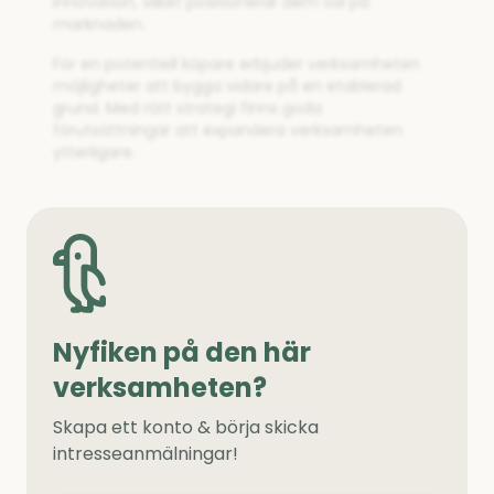
innovation, vilket positionerar dem väl på
marknaden.
För en potentiell köpare erbjuder verksamheten
möjligheter att bygga vidare på en etablerad
grund. Med rätt strategi finns goda
förutsättningar att expandera verksamheten
ytterligare.
Nyfiken på den här
verksamheten?
Skapa ett konto & börja skicka
intresseanmälningar!