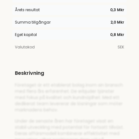
Årets resultat
0,3 Mkr
Summa tillgångar
2,0 Mkr
Eget kapital
0,8 Mkr
Valutakod
SEK
Beskrivning
Företaget är ett etablerat bolag inom sin bransch
med flera års erfarenhet. De erbjuder tjänster
med fokus på kvalitet och kundnöjdhet. Med ett
dedikerat team levererar de lösningar som möter
marknadens behov.
Under de senaste åren har företaget visat en
stabil utveckling med potential för fortsatt tillväxt.
Deras affärsmodell kombinerar effektivitet med