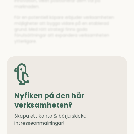
innovation, vilket positionerar dem väl på
marknaden.
För en potentiell köpare erbjuder verksamheten
möjligheter att bygga vidare på en etablerad
grund. Med rätt strategi finns goda
förutsättningar att expandera verksamheten
ytterligare.
Nyfiken på den här
verksamheten?
Skapa ett konto & börja skicka
intresseanmälningar!