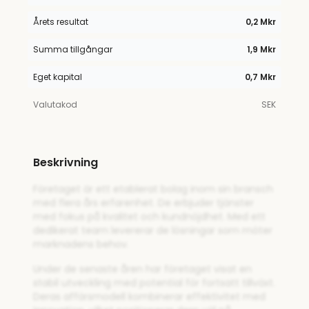
Årets resultat
0,2 Mkr
Summa tillgångar
1,9 Mkr
Eget kapital
0,7 Mkr
Valutakod
SEK
Beskrivning
Företaget är ett etablerat bolag inom sin bransch
med flera års erfarenhet. De erbjuder tjänster
med fokus på kvalitet och kundnöjdhet. Med ett
dedikerat team levererar de lösningar som möter
marknadens behov.
Under de senaste åren har företaget visat en
stabil utveckling med potential för fortsatt tillväxt.
Deras affärsmodell kombinerar effektivitet med