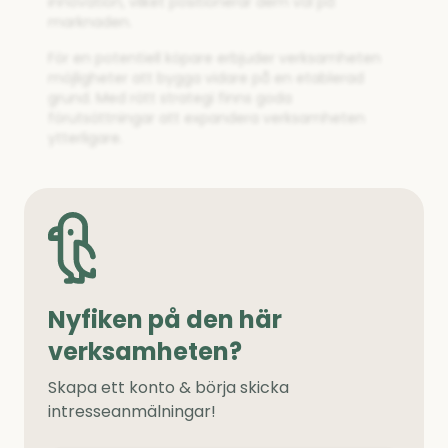
innovation, vilket positionerar dem väl på
marknaden.
För en potentiell köpare erbjuder verksamheten
möjligheter att bygga vidare på en etablerad
grund. Med rätt strategi finns goda
förutsättningar att expandera verksamheten
ytterligare.
Nyfiken på den här
verksamheten?
Skapa ett konto & börja skicka
intresseanmälningar!