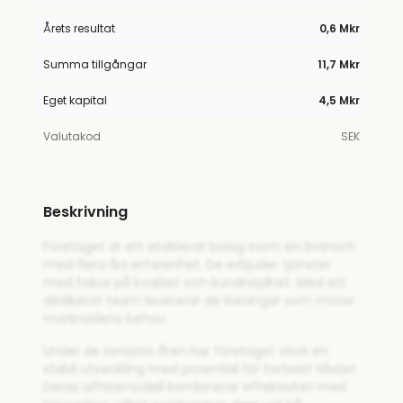
Årets resultat
0,6 Mkr
Summa tillgångar
11,7 Mkr
Eget kapital
4,5 Mkr
Valutakod
SEK
Beskrivning
Företaget är ett etablerat bolag inom sin bransch
med flera års erfarenhet. De erbjuder tjänster
med fokus på kvalitet och kundnöjdhet. Med ett
dedikerat team levererar de lösningar som möter
marknadens behov.
Under de senaste åren har företaget visat en
stabil utveckling med potential för fortsatt tillväxt.
Deras affärsmodell kombinerar effektivitet med