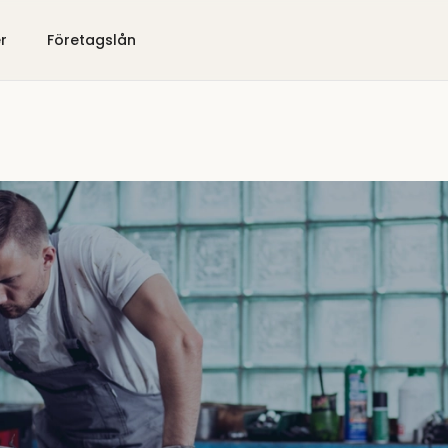
er
Företagslån