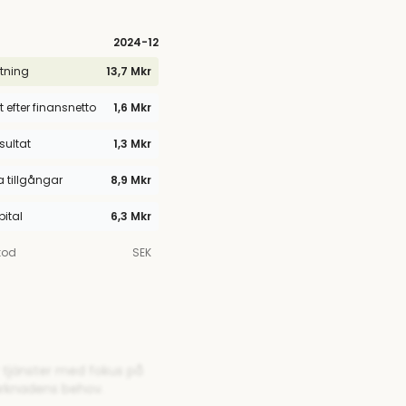
2024
-12
tning
13,7 Mkr
t efter finansnetto
1,6 Mkr
esultat
1,3 Mkr
tillgångar
8,9 Mkr
pital
6,3 Mkr
kod
SEK
r tjänster med fokus på
arknadens behov.