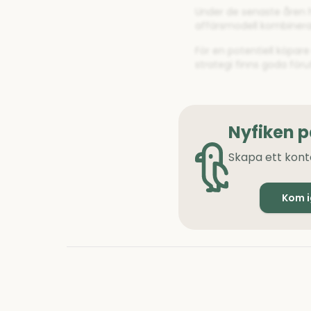
Under de senaste åren ha
affärsmodell kombinerar
För en potentiell köpar
strategi finns goda för
Nyfiken 
Skapa ett kont
Kom 