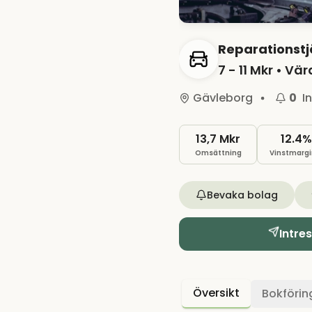
Reparationstj
7 - 11 Mkr
• Vär
Gävleborg
0
I
13,7 Mkr
12.4%
Omsättning
Vinstmargi
Bevaka bolag
Intre
Översikt
Bokförin