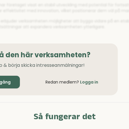
r företaget visat en stabil utveckling med potential för fortsatt 
 effektivitet med innovation, vilket positionerar dem väl på ma
e erbjuder verksamheten möjligheter att bygga vidare på en etab
utsättningar att expandera verksamheten ytterligare.
på den här verksamheten?
o & börja skicka intresseanmälningar!
igång
Redan medlem?
Logga in
Så fungerar det