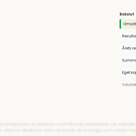
Bokslut
Omsät
Resulta
Årets r
Summa 
Eget ka
Valuta
rat bolag inom sin bransch med flera års erfarenhet. De erbjude
et. Med ett dedikerat team levererar de lösningar som möter m