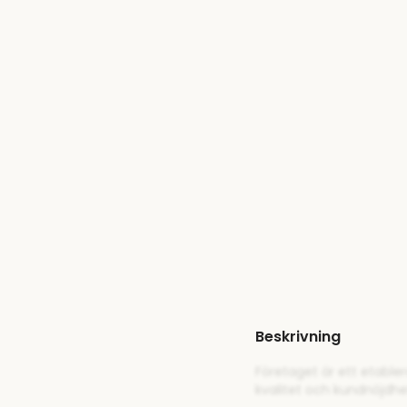
Beskrivning
Företaget är ett etable
kvalitet och kundnöjdh