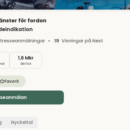
änster för fordon
deindikation
ntresseanmälningar
19
Visningar på Nest
1,6 Mkr
nal
EBITDA
Favorit
sseanmälan
g
Nyckeltal