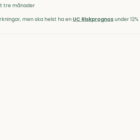
nst tre månader
kningar, men ska helst ha en
UC Riskprognos
under 12%