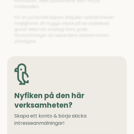
innovation, vilket positionerar dem väl på
marknaden.
För en potentiell köpare erbjuder verksamheten
möjligheter att bygga vidare på en etablerad
grund. Med rätt strategi finns goda
förutsättningar att expandera verksamheten
ytterligare.
Nyfiken på den här
verksamheten?
Skapa ett konto & börja skicka
intresseanmälningar!