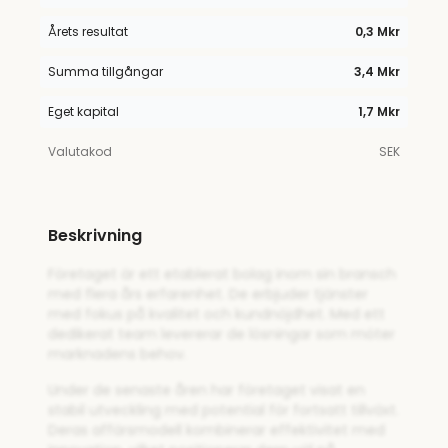
Årets resultat
0,3 Mkr
Summa tillgångar
3,4 Mkr
Eget kapital
1,7 Mkr
Valutakod
SEK
Beskrivning
Företaget är ett etablerat bolag inom sin bransch
med flera års erfarenhet. De erbjuder tjänster
med fokus på kvalitet och kundnöjdhet. Med ett
dedikerat team levererar de lösningar som möter
marknadens behov.
Under de senaste åren har företaget visat en
stabil utveckling med potential för fortsatt tillväxt.
Deras affärsmodell kombinerar effektivitet med