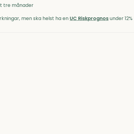
nst tre månader
kningar, men ska helst ha en
UC Riskprognos
under 12%