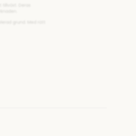
tillväxt. Deras
rknaden.
lerad grund. Med rätt