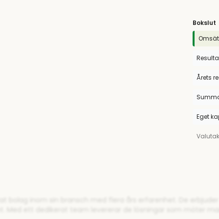
Bokslut
Omsät
Resulta
Årets r
Summa 
Eget ka
Valuta
rat bolag inom sin bransch med flera års erfarenhet. De erbjude
et. Med ett dedikerat team levererar de lösningar som möter m