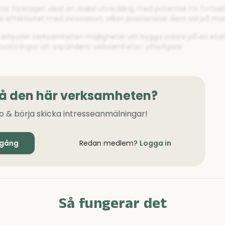
r företaget visat en stabil utveckling med potential för fortsatt 
 effektivitet med innovation, vilket positionerar dem väl på ma
e erbjuder verksamheten möjligheter att bygga vidare på en etab
utsättningar att expandera verksamheten ytterligare.
på den här verksamheten?
o & börja skicka intresseanmälningar!
igång
Redan medlem?
Logga in
Så fungerar det