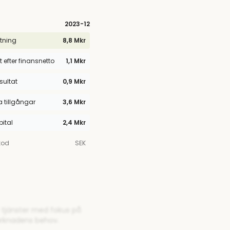
2023
-12
tning
8,8 Mkr
t efter finansnetto
1,1 Mkr
esultat
0,9 Mkr
tillgångar
3,6 Mkr
pital
2,4 Mkr
kod
SEK
r tjänster med fokus på
arknadens behov.