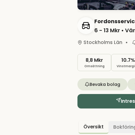
Fordonsservic
6 - 13 Mkr
• Vär
Stockholms Län
8,8 Mkr
10.7%
Omsättning
Vinstmargi
Bevaka bolag
Intre
Översikt
Bokförin