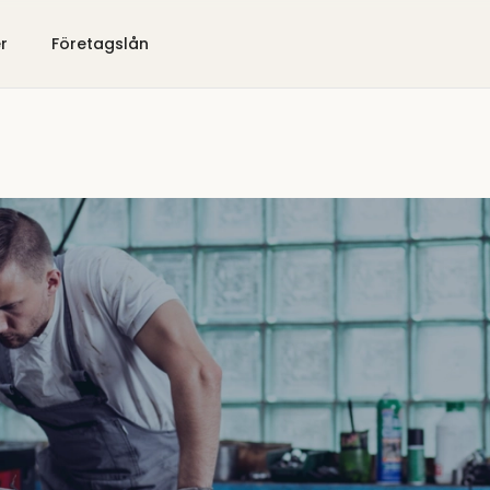
er
Företagslån