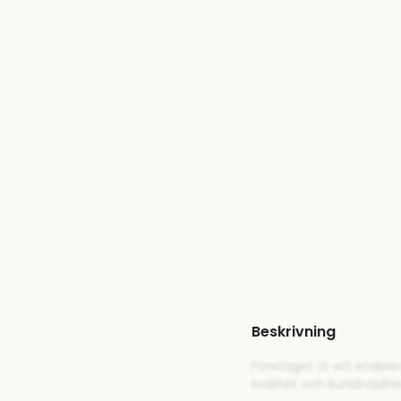
Beskrivning
Företaget är ett etable
kvalitet och kundnöjdh