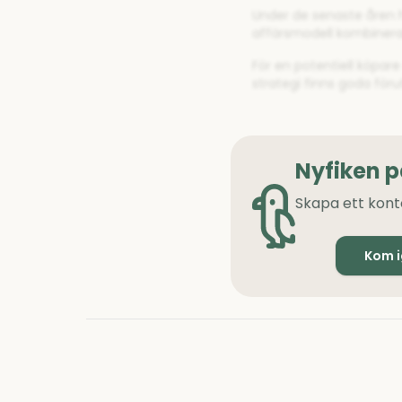
Under de senaste åren ha
affärsmodell kombinerar
För en potentiell köpar
strategi finns goda för
Nyfiken 
Skapa ett kont
Kom 