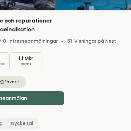
e och reparationer
deindikation
0
Intresseanmälningar
51
Visningar på Nest
1,1 Mkr
nal
EBITDA
Favorit
sseanmälan
g
Nyckeltal