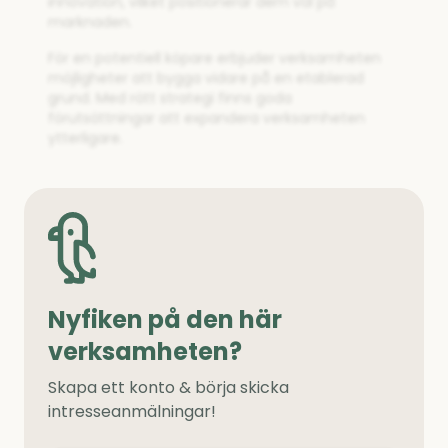
innovation, vilket positionerar dem väl på
marknaden.
För en potentiell köpare erbjuder verksamheten
möjligheter att bygga vidare på en etablerad
grund. Med rätt strategi finns goda
förutsättningar att expandera verksamheten
ytterligare.
Nyfiken på den här
verksamheten?
Skapa ett konto & börja skicka
intresseanmälningar!