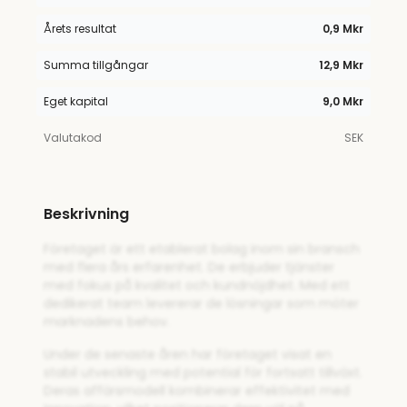
Årets resultat
0,9 Mkr
Summa tillgångar
12,9 Mkr
Eget kapital
9,0 Mkr
Valutakod
SEK
Beskrivning
Företaget är ett etablerat bolag inom sin bransch
med flera års erfarenhet. De erbjuder tjänster
med fokus på kvalitet och kundnöjdhet. Med ett
dedikerat team levererar de lösningar som möter
marknadens behov.
Under de senaste åren har företaget visat en
stabil utveckling med potential för fortsatt tillväxt.
Deras affärsmodell kombinerar effektivitet med