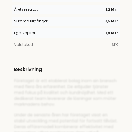
Årets resultat
1,2 Mkr
Summa tillgångar
3,5 Mkr
Eget kapital
1,9 Mkr
Valutakod
SEK
Beskrivning
Företaget är ett etablerat bolag inom sin bransch
med flera års erfarenhet. De erbjuder tjänster
med fokus på kvalitet och kundnöjdhet. Med ett
dedikerat team levererar de lösningar som möter
marknadens behov.
Under de senaste åren har företaget visat en
stabil utveckling med potential för fortsatt tillväxt.
Deras affärsmodell kombinerar effektivitet med