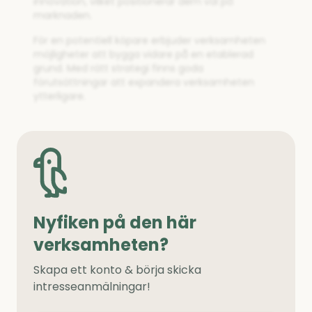
innovation, vilket positionerar dem väl på
marknaden.
För en potentiell köpare erbjuder verksamheten
möjligheter att bygga vidare på en etablerad
grund. Med rätt strategi finns goda
förutsättningar att expandera verksamheten
ytterligare.
Nyfiken på den här
verksamheten?
Skapa ett konto & börja skicka
intresseanmälningar!