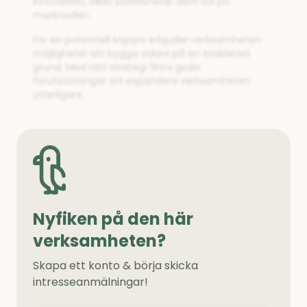
innovation, vilket positionerar dem väl på
marknaden.
För en potentiell köpare erbjuder verksamheten
möjligheter att bygga vidare på en etablerad
grund. Med rätt strategi finns goda
förutsättningar att expandera verksamheten
ytterligare.
Nyfiken på den här
verksamheten?
Skapa ett konto & börja skicka
intresseanmälningar!