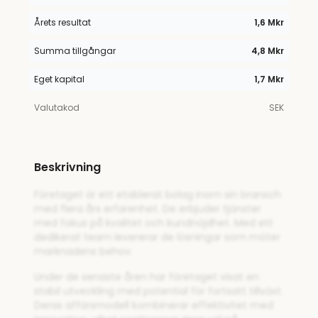
Årets resultat
1,6 Mkr
Summa tillgångar
4,8 Mkr
Eget kapital
1,7 Mkr
Valutakod
SEK
Beskrivning
Företaget är ett etablerat bolag inom sin bransch
med flera års erfarenhet. De erbjuder tjänster
med fokus på kvalitet och kundnöjdhet. Med ett
dedikerat team levererar de lösningar som möter
marknadens behov.
Under de senaste åren har företaget visat en
stabil utveckling med potential för fortsatt tillväxt.
Deras affärsmodell kombinerar effektivitet med