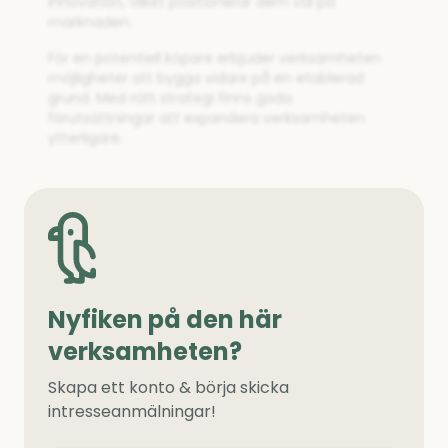
innovation, vilket positionerar dem väl på
marknaden.
För en potentiell köpare erbjuder verksamheten
möjligheter att bygga vidare på en etablerad
grund. Med rätt strategi finns goda
förutsättningar att expandera verksamheten
ytterligare.
Nyfiken på den här
verksamheten?
Skapa ett konto & börja skicka
intresseanmälningar!