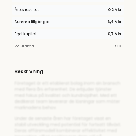
Årets resultat
0,2 Mkr
Summa tillgångar
6,4 Mkr
Eget kapital
0,7 Mkr
Valutakod
SEK
Beskrivning
Företaget är ett etablerat bolag inom sin bransch
med flera års erfarenhet. De erbjuder tjänster
med fokus på kvalitet och kundnöjdhet. Med ett
dedikerat team levererar de lösningar som möter
marknadens behov.
Under de senaste åren har företaget visat en
stabil utveckling med potential för fortsatt tillväxt.
Deras affärsmodell kombinerar effektivitet med