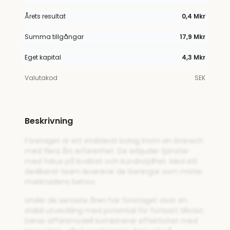
Årets resultat
0,4 Mkr
Summa tillgångar
17,9 Mkr
Eget kapital
4,3 Mkr
Valutakod
SEK
Beskrivning
Företaget är ett etablerat bolag inom sin bransch
med flera års erfarenhet. De erbjuder tjänster
med fokus på kvalitet och kundnöjdhet. Med ett
dedikerat team levererar de lösningar som möter
marknadens behov.
Under de senaste åren har företaget visat en
stabil utveckling med potential för fortsatt tillväxt.
Deras affärsmodell kombinerar effektivitet med