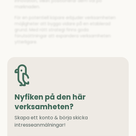
innovation, vilket positionerar dem väl på
marknaden.
För en potentiell köpare erbjuder verksamheten
möjligheter att bygga vidare på en etablerad
grund. Med rätt strategi finns goda
förutsättningar att expandera verksamheten
ytterligare.
Nyfiken på den här
verksamheten?
Skapa ett konto & börja skicka
intresseanmälningar!