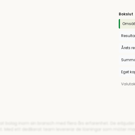
Bokslut
Omsät
Resulta
Årets r
Summa 
Eget ka
Valuta
rat bolag inom sin bransch med flera års erfarenhet. De erbjude
et. Med ett dedikerat team levererar de lösningar som möter m