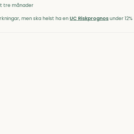
nst tre månader
kningar, men ska helst ha en
UC Riskprognos
under 12%