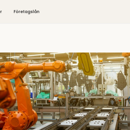
er
Företagslån