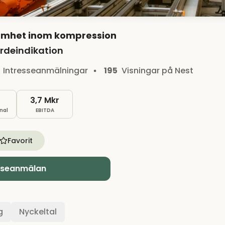
amhet inom kompression
rdeindikation
Intresseanmälningar
195
Visningar på Nest
3,7 Mkr
nal
EBITDA
Favorit
sseanmälan
g
Nyckeltal