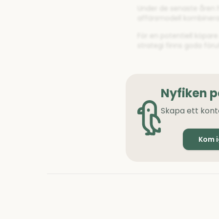
Under de senaste åren ha
affärsmodell kombinerar
För en potentiell köpar
strategi finns goda för
Nyfiken 
Skapa ett kont
Kom 