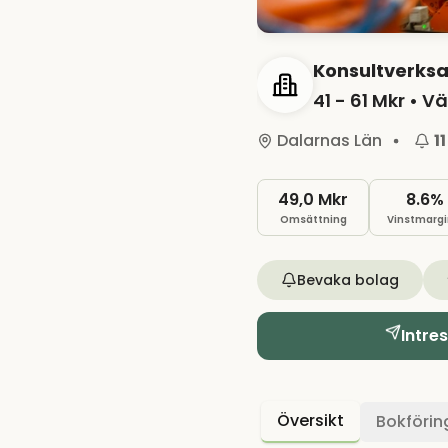
Konsultverks
41 - 61 Mkr
• Vä
Dalarnas Län
11
49,0 Mkr
8.6%
Omsättning
Vinstmargi
Bevaka bolag
Intre
Översikt
Bokförin