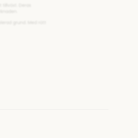
tillväxt. Deras
rknaden.
lerad grund. Med rätt