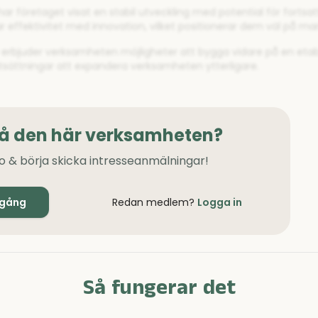
r företaget visat en stabil utveckling med potential för fortsatt 
 effektivitet med innovation, vilket positionerar dem väl på ma
e erbjuder verksamheten möjligheter att bygga vidare på en etab
utsättningar att expandera verksamheten ytterligare.
på den här verksamheten?
o & börja skicka intresseanmälningar!
igång
Redan medlem?
Logga in
Så fungerar det