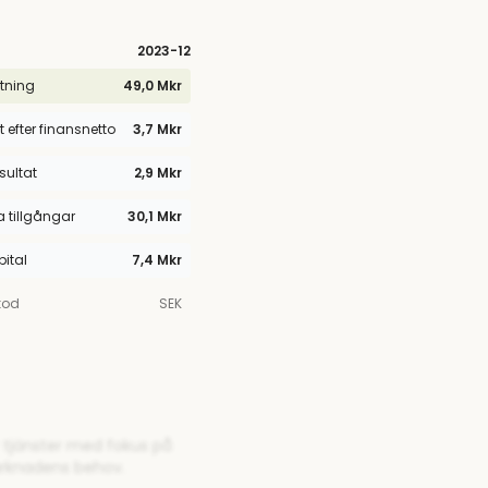
2023
-12
tning
49,0 Mkr
t efter finansnetto
3,7 Mkr
esultat
2,9 Mkr
tillgångar
30,1 Mkr
pital
7,4 Mkr
kod
SEK
r tjänster med fokus på
arknadens behov.