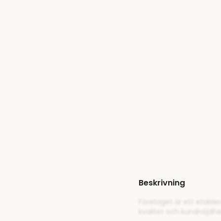
Beskrivning
Företaget är ett etable
kvalitet och kundnöjdh