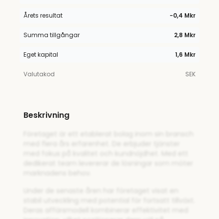
Årets resultat
−0,4 Mkr
Summa tillgångar
2,8 Mkr
Eget kapital
1,6 Mkr
Valutakod
SEK
Beskrivning
Företaget är ett etablerat bolag inom sin bransch
med flera års erfarenhet. De erbjuder tjänster
med fokus på kvalitet och kundnöjdhet. Med ett
dedikerat team levererar de lösningar som möter
marknadens behov.
Under de senaste åren har företaget visat en
stabil utveckling med potential för fortsatt tillväxt.
Deras affärsmodell kombinerar effektivitet med