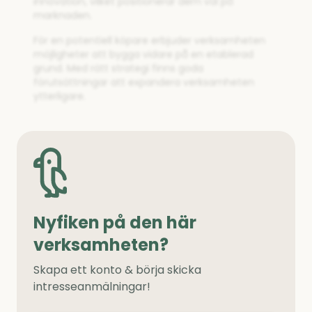
innovation, vilket positionerar dem väl på
marknaden.
För en potentiell köpare erbjuder verksamheten
möjligheter att bygga vidare på en etablerad
grund. Med rätt strategi finns goda
förutsättningar att expandera verksamheten
ytterligare.
Nyfiken på den här
verksamheten?
Skapa ett konto & börja skicka
intresseanmälningar!