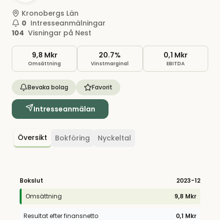
Kronobergs Län
0
Intresseanmälningar
104
Visningar på Nest
9,8 Mkr
20.7%
0,1 Mkr
Omsättning
Vinstmarginal
EBITDA
Bevaka bolag
Favorit
Intresseanmälan
Översikt
Bokföring
Nyckeltal
Bokslut
2023
-12
Omsättning
9,8 Mkr
Resultat efter finansnetto
0,1 Mkr