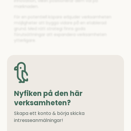
innovation, vilket positionerar dem väl på
marknaden.
För en potentiell köpare erbjuder verksamheten
möjligheter att bygga vidare på en etablerad
grund. Med rätt strategi finns goda
förutsättningar att expandera verksamheten
ytterligare.
Nyfiken på den här
verksamheten?
Skapa ett konto & börja skicka
intresseanmälningar!