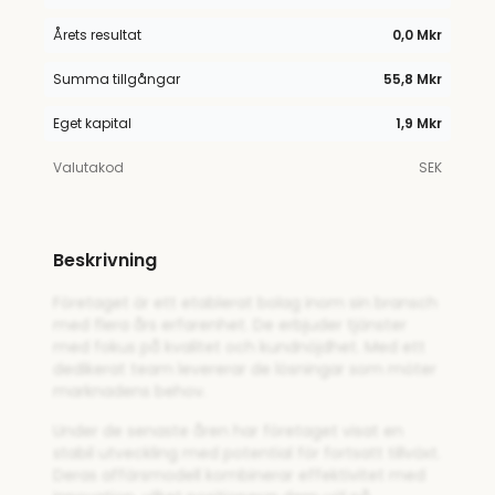
Årets resultat
0,0 Mkr
Summa tillgångar
55,8 Mkr
Eget kapital
1,9 Mkr
Valutakod
SEK
Beskrivning
Företaget är ett etablerat bolag inom sin bransch
med flera års erfarenhet. De erbjuder tjänster
med fokus på kvalitet och kundnöjdhet. Med ett
dedikerat team levererar de lösningar som möter
marknadens behov.
Under de senaste åren har företaget visat en
stabil utveckling med potential för fortsatt tillväxt.
Deras affärsmodell kombinerar effektivitet med