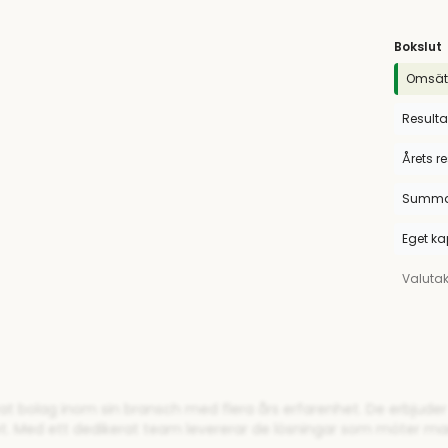
Bokslut
Omsät
Resulta
Årets r
Summa 
Eget ka
Valuta
rat bolag inom sin bransch med flera års erfarenhet. De erbjude
et. Med ett dedikerat team levererar de lösningar som möter m