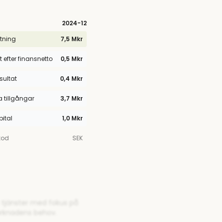
2024
-12
tning
7,5 Mkr
t efter finansnetto
0,5 Mkr
esultat
0,4 Mkr
tillgångar
3,7 Mkr
pital
1,0 Mkr
kod
SEK
r tjänster med fokus på
arknadens behov.