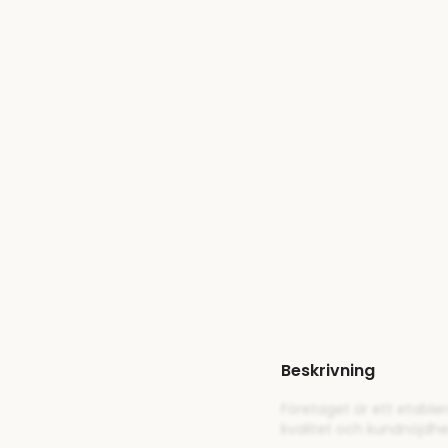
Beskrivning
Företaget är ett etable
kvalitet och kundnöjdh