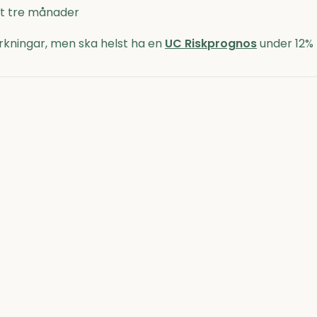
nst tre månader
kningar, men ska helst ha en
UC Riskprognos
under 12%