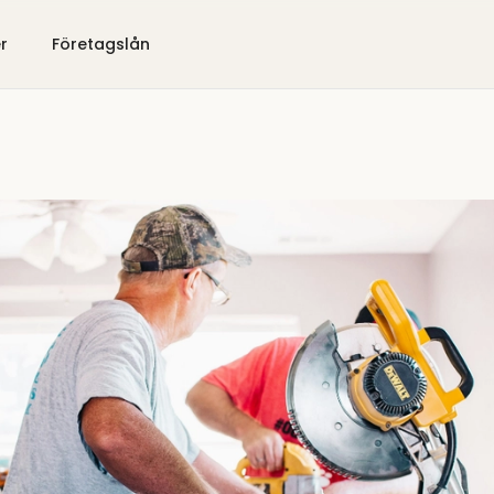
er
Företagslån