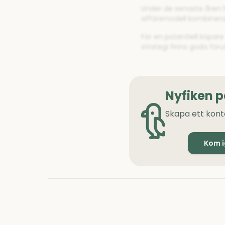
Under de senaste åren ha
affärsmodell kombinerar
För en potentiell köpar
strategi finns goda för
Nyfiken 
Skapa ett kont
Kom 