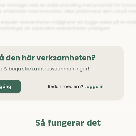
r företaget visat en stabil utveckling med potential för fortsatt 
 effektivitet med innovation, vilket positionerar dem väl på ma
e erbjuder verksamheten möjligheter att bygga vidare på en etab
utsättningar att expandera verksamheten ytterligare.
på den här verksamheten?
o & börja skicka intresseanmälningar!
igång
Redan medlem?
Logga in
Så fungerar det