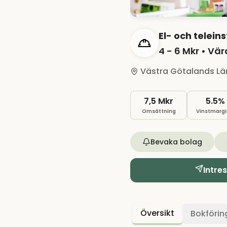
El- och telein
4 - 6 Mkr
• Vär
Västra Götalands Lä
7,5 Mkr
5.5%
Omsättning
Vinstmargi
Bevaka bolag
Intre
Översikt
Bokförin