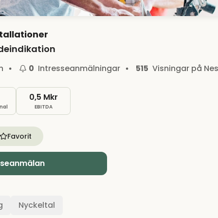
stallationer
deindikation
n
0
Intresseanmälningar
515
Visningar på Nes
0,5 Mkr
nal
EBITDA
Favorit
sseanmälan
g
Nyckeltal