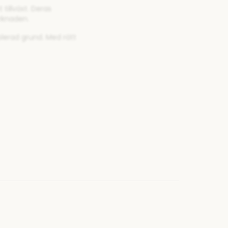
tillväxt. Deras
rknaden.
lerad grund. Med rätt