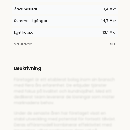
Årets resultat
1,4 Mkr
Summa tillgångar
14,7 Mkr
Eget kapital
13,1 Mkr
Valutakod
SEK
Beskrivning
Företaget är ett etablerat bolag inom sin bransch
med flera års erfarenhet. De erbjuder tjänster
med fokus på kvalitet och kundnöjdhet. Med ett
dedikerat team levererar de lösningar som möter
marknadens behov.
Under de senaste åren har företaget visat en
stabil utveckling med potential för fortsatt tillväxt.
Deras affärsmodell kombinerar effektivitet med