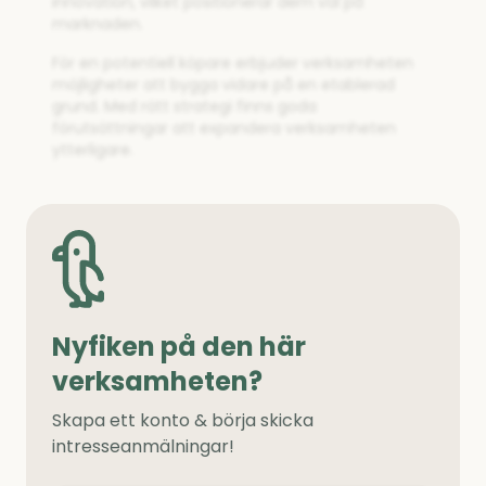
innovation, vilket positionerar dem väl på
marknaden.
För en potentiell köpare erbjuder verksamheten
möjligheter att bygga vidare på en etablerad
grund. Med rätt strategi finns goda
förutsättningar att expandera verksamheten
ytterligare.
Nyfiken på den här
verksamheten?
Skapa ett konto & börja skicka
intresseanmälningar!