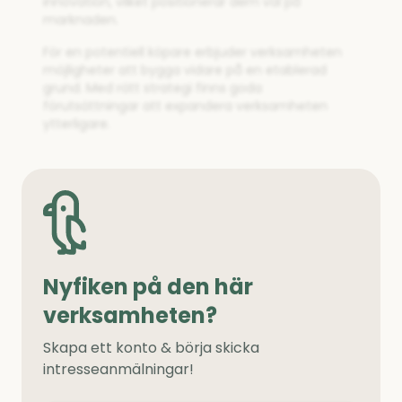
innovation, vilket positionerar dem väl på
marknaden.
För en potentiell köpare erbjuder verksamheten
möjligheter att bygga vidare på en etablerad
grund. Med rätt strategi finns goda
förutsättningar att expandera verksamheten
ytterligare.
Nyfiken på den här
verksamheten?
Skapa ett konto & börja skicka
intresseanmälningar!