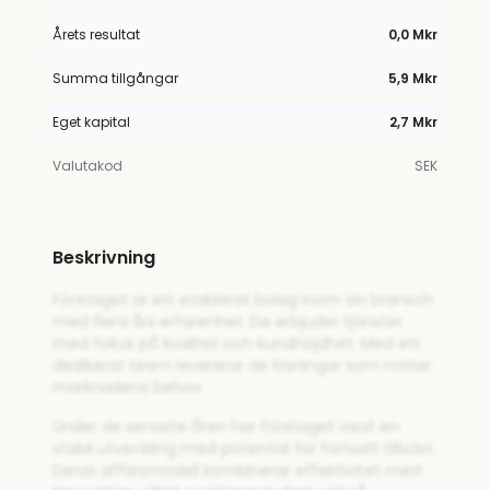
Årets resultat
0,0 Mkr
Summa tillgångar
5,9 Mkr
Eget kapital
2,7 Mkr
Valutakod
SEK
Beskrivning
Företaget är ett etablerat bolag inom sin bransch
med flera års erfarenhet. De erbjuder tjänster
med fokus på kvalitet och kundnöjdhet. Med ett
dedikerat team levererar de lösningar som möter
marknadens behov.
Under de senaste åren har företaget visat en
stabil utveckling med potential för fortsatt tillväxt.
Deras affärsmodell kombinerar effektivitet med