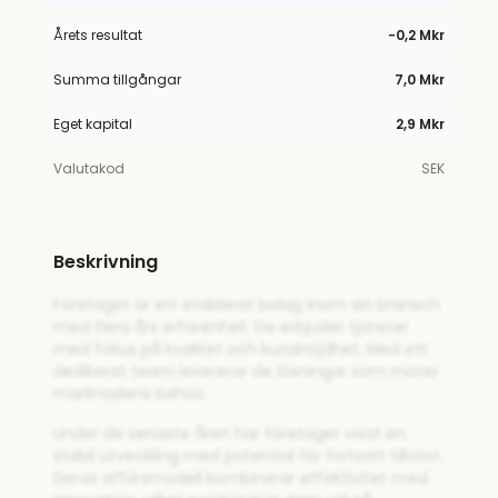
Årets resultat
−0,2 Mkr
Summa tillgångar
7,0 Mkr
Eget kapital
2,9 Mkr
Valutakod
SEK
Beskrivning
Företaget är ett etablerat bolag inom sin bransch
med flera års erfarenhet. De erbjuder tjänster
med fokus på kvalitet och kundnöjdhet. Med ett
dedikerat team levererar de lösningar som möter
marknadens behov.
Under de senaste åren har företaget visat en
stabil utveckling med potential för fortsatt tillväxt.
Deras affärsmodell kombinerar effektivitet med