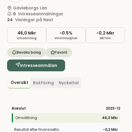
Gävleborgs Län
0
Intresseanmälningar
24
Visningar på Nest
46,0 Mkr
-0.5%
−0,2 Mkr
Omsättning
Vinstmarginal
EBITDA
Bevaka bolag
Favorit
Intresseanmälan
Översikt
Bokföring
Nyckeltal
Bokslut
2023
-12
Omsättning
46,0 Mkr
Resultat efter finansnetto
−0,2 Mkr