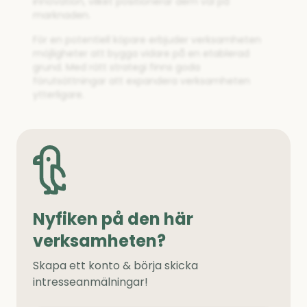
innovation, vilket positionerar dem väl på
marknaden.
För en potentiell köpare erbjuder verksamheten
möjligheter att bygga vidare på en etablerad
grund. Med rätt strategi finns goda
förutsättningar att expandera verksamheten
ytterligare.
Nyfiken på den här
verksamheten?
Skapa ett konto & börja skicka
intresseanmälningar!