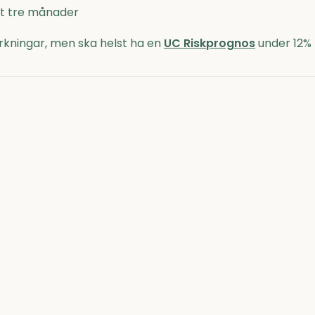
nst tre månader
kningar, men ska helst ha en
UC Riskprognos
under 12%