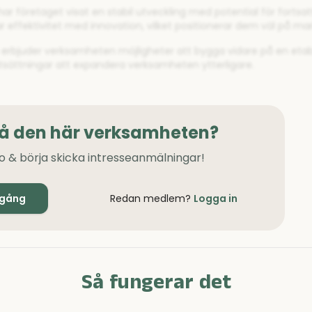
r företaget visat en stabil utveckling med potential för fortsatt 
 effektivitet med innovation, vilket positionerar dem väl på ma
e erbjuder verksamheten möjligheter att bygga vidare på en etab
utsättningar att expandera verksamheten ytterligare.
på den här verksamheten?
o & börja skicka intresseanmälningar!
igång
Redan medlem?
Logga in
Så fungerar det