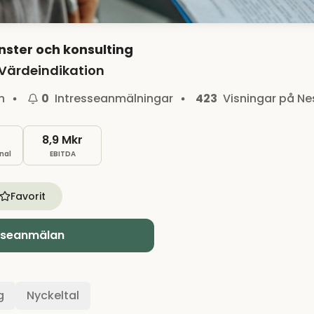
änster och konsulting
Värdeindikation
n
0
Intresseanmälningar
423
Visningar på Ne
8,9 Mkr
nal
EBITDA
Favorit
sseanmälan
g
Nyckeltal