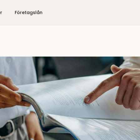
er
Företagslån