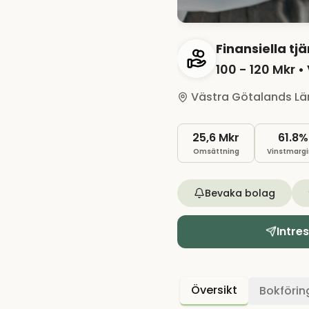
Finansiella tj
100 - 120 Mkr
• 
Västra Götalands Lä
25,6 Mkr
61.8%
Omsättning
Vinstmargi
Bevaka bolag
Intre
Översikt
Bokförin