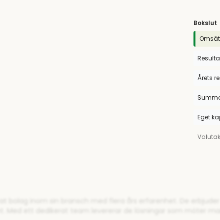
Bokslut
Omsät
Resulta
Årets r
Summa 
Eget ka
Valuta
rat bolag inom sin bransch med flera års erfarenhet. De erbjude
et. Med ett dedikerat team levererar de lösningar som möter m