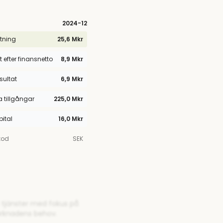
2024
-12
tning
25,6 Mkr
t efter finansnetto
8,9 Mkr
esultat
6,9 Mkr
tillgångar
225,0 Mkr
pital
16,0 Mkr
kod
SEK
r tjänster med fokus på
arknadens behov.