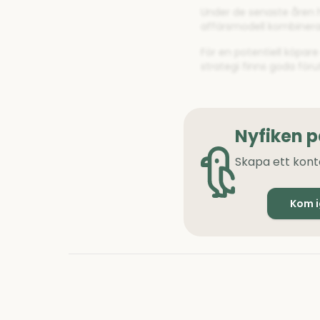
Under de senaste åren ha
affärsmodell kombinerar
För en potentiell köpar
strategi finns goda för
Nyfiken 
Skapa ett kont
Kom 