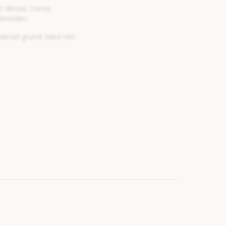
tillväxt. Deras
rknaden.
lerad grund. Med rätt