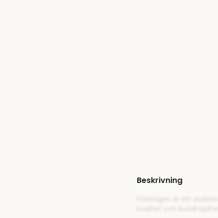
Beskrivning
Företaget är ett etable
kvalitet och kundnöjdh