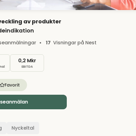
veckling av produkter
deindikation
sseanmälningar
17
Visningar på Nest
0,2 Mkr
nal
EBITDA
Favorit
sseanmälan
g
Nyckeltal