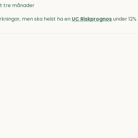
nst tre månader
kningar, men ska helst ha en
UC Riskprognos
under 12%