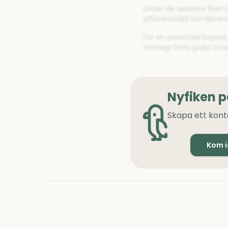
Under de senaste åren ha
affärsmodell kombinerar
För en potentiell köpar
strategi finns goda för
Nyfiken 
Skapa ett kont
Kom 