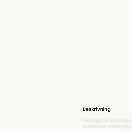
Beskrivning
Företaget är ett etable
kvalitet och kundnöjdh