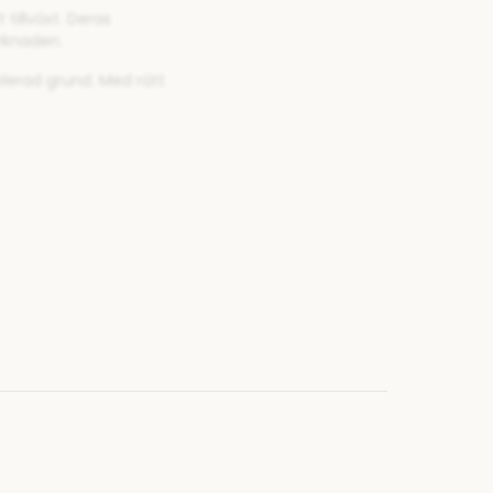
tillväxt. Deras
rknaden.
lerad grund. Med rätt