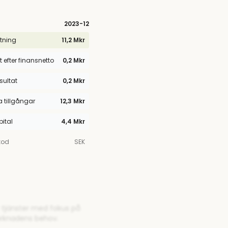
2023
-12
tning
11,2 Mkr
t efter finansnetto
0,2 Mkr
esultat
0,2 Mkr
tillgångar
12,3 Mkr
pital
4,4 Mkr
kod
SEK
r tjänster med fokus på
arknadens behov.