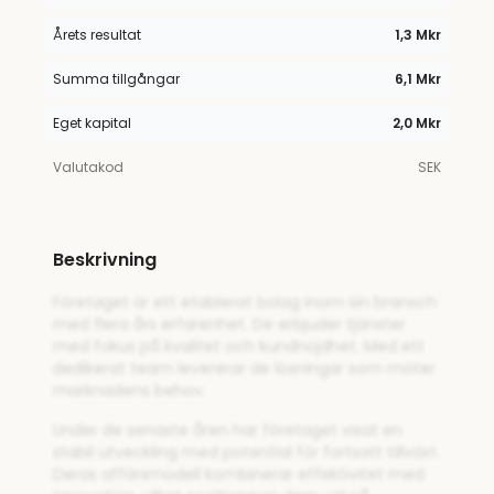
Årets resultat
1,3 Mkr
Summa tillgångar
6,1 Mkr
Eget kapital
2,0 Mkr
Valutakod
SEK
Beskrivning
Företaget är ett etablerat bolag inom sin bransch
med flera års erfarenhet. De erbjuder tjänster
med fokus på kvalitet och kundnöjdhet. Med ett
dedikerat team levererar de lösningar som möter
marknadens behov.
Under de senaste åren har företaget visat en
stabil utveckling med potential för fortsatt tillväxt.
Deras affärsmodell kombinerar effektivitet med