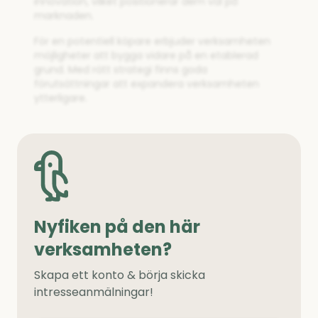
innovation, vilket positionerar dem väl på
marknaden.
För en potentiell köpare erbjuder verksamheten
möjligheter att bygga vidare på en etablerad
grund. Med rätt strategi finns goda
förutsättningar att expandera verksamheten
ytterligare.
Nyfiken på den här
verksamheten?
Skapa ett konto & börja skicka
intresseanmälningar!