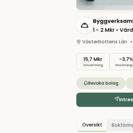
Byggverksamh
1 - 2 Mkr
• Värd
Västerbottens Län
15,7 Mkr
-3.7
Omsättning
Vinstmargi
Bevaka bolag
Intre
Översikt
Bokförin