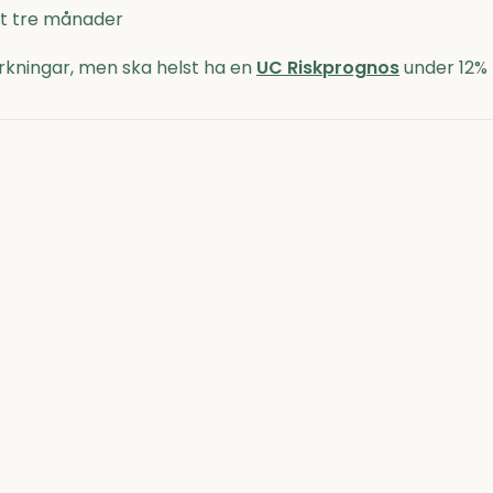
nst tre månader
kningar, men ska helst ha en
UC Riskprognos
under 12%