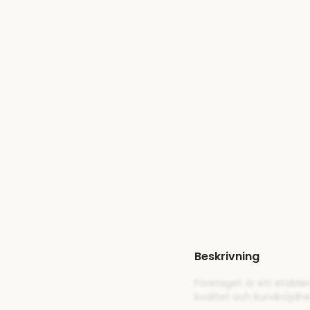
Beskrivning
Företaget är ett etable
kvalitet och kundnöjdh