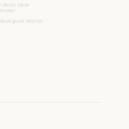
tillväxt. Deras
rknaden.
lerad grund. Med rätt