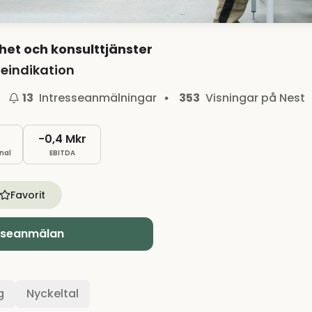
et och konsulttjänster
eindikation
13
Intresseanmälningar
353
Visningar på Nest
%
−0,4 Mkr
nal
EBITDA
Favorit
sseanmälan
g
Nyckeltal