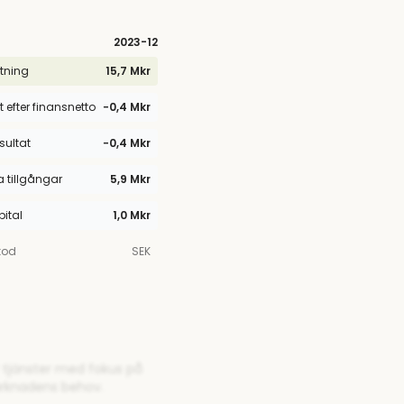
2023
-12
tning
15,7 Mkr
t efter finansnetto
−0,4 Mkr
esultat
−0,4 Mkr
tillgångar
5,9 Mkr
pital
1,0 Mkr
kod
SEK
r tjänster med fokus på
arknadens behov.