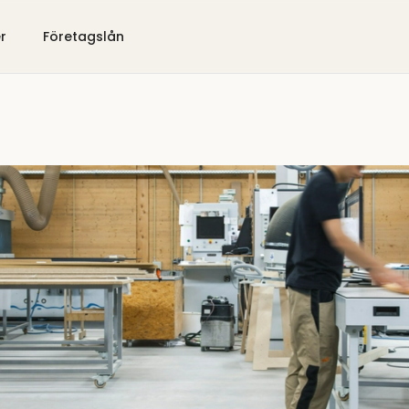
er
Företagslån