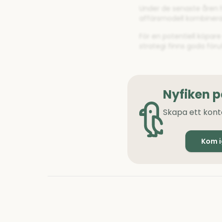
Under de senaste åren ha
affärsmodell kombinerar
För en potentiell köpar
strategi finns goda för
Nyfiken 
Skapa ett kont
Kom 