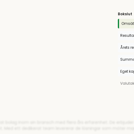
Bokslut
Omsät
Resulta
Årets r
Summa 
Eget ka
Valuta
rat bolag inom sin bransch med flera års erfarenhet. De erbjude
et. Med ett dedikerat team levererar de lösningar som möter m