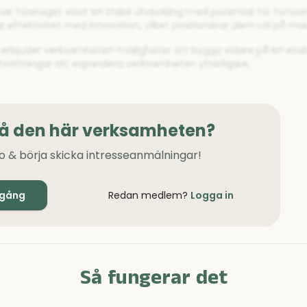
r företaget visat en stabil utveckling med potential för fortsatt 
 effektivitet med innovation, vilket positionerar dem väl på ma
e erbjuder verksamheten möjligheter att bygga vidare på en etab
utsättningar att expandera verksamheten ytterligare.
på den här verksamheten?
o & börja skicka intresseanmälningar!
igång
Redan medlem?
Logga in
Så fungerar det