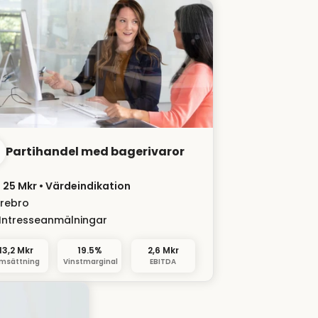
Partihandel med bagerivaror
- 25 Mkr
• Värdeindikation
rebro
Intresseanmälningar
13,2 Mkr
19.5%
2,6 Mkr
msättning
Vinstmarginal
EBITDA