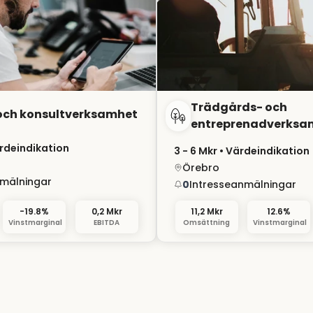
Trädgårds- och
och konsultverksamhet
entreprenadverksa
rdeindikation
3 - 6 Mkr
• Värdeindikation
Örebro
nmälningar
0
Intresseanmälningar
-19.8%
0,2 Mkr
11,2 Mkr
12.6%
Vinstmarginal
EBITDA
Omsättning
Vinstmarginal