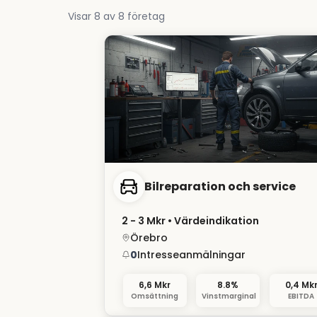
Visar
8
av
8
företag
Bilreparation och service
2 - 3 Mkr
• Värdeindikation
Örebro
0
Intresseanmälningar
6,6 Mkr
8.8%
0,4 Mk
Omsättning
Vinstmarginal
EBITDA