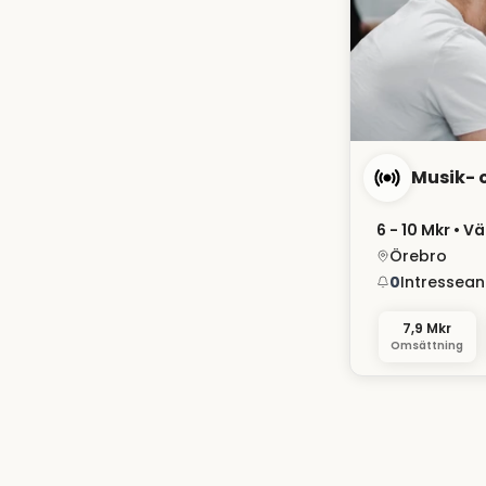
Musik- 
6 - 10 Mkr
• Vä
Örebro
0
Intressea
7,9 Mkr
Omsättning