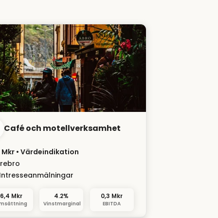
Café och motellverksamhet
1 Mkr
• Värdeindikation
rebro
Intresseanmälningar
6,4 Mkr
4.2%
0,3 Mkr
msättning
Vinstmarginal
EBITDA