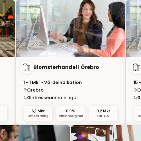
Blomsterhandel i Örebro
1 - 1 Mkr
• Värdeindikation
15 
Örebro
Ö
0
Intresseanmälningar
0
6,1 Mkr
0.9%
0,2 Mkr
Omsättning
Vinstmarginal
EBITDA
O