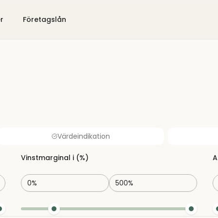
er
Företagslån
Värdeindikation
Vinstmarginal i (%)
A