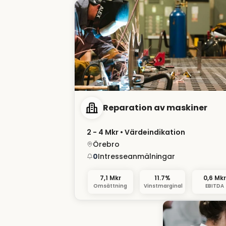
Reparation av maskiner
2 - 4 Mkr
• Värdeindikation
Örebro
0
Intresseanmälningar
7,1 Mkr
11.7%
0,6 Mkr
Omsättning
Vinstmarginal
EBITDA