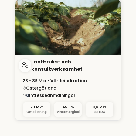
Lantbruks- och
konsultverksamhet
23 - 39 Mkr
• Värdeindikation
Östergötland
0
Intresseanmälningar
7,1 Mkr
45.8%
3,6 Mkr
Omsättning
Vinstmarginal
EBITDA