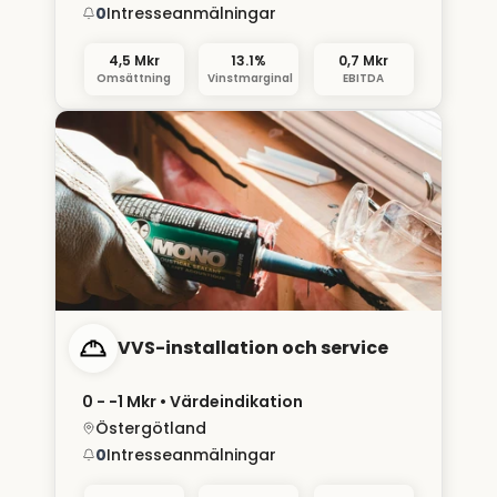
0
Intresseanmälningar
4,5 Mkr
13.1%
0,7 Mkr
Omsättning
Vinstmarginal
EBITDA
VVS-installation och service
0 - −1 Mkr
• Värdeindikation
Östergötland
0
Intresseanmälningar