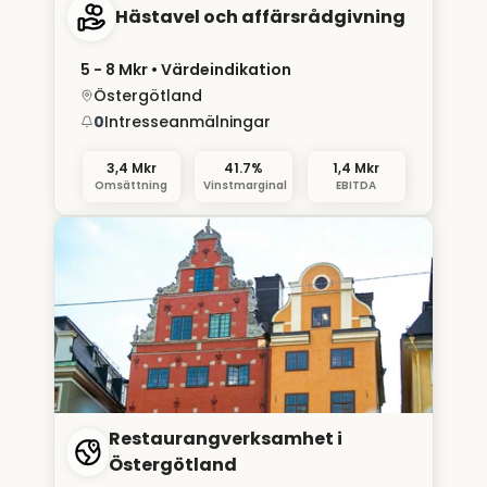
Hästavel och affärsrådgivning
5 - 8 Mkr
• Värdeindikation
Östergötland
0
Intresseanmälningar
3,4 Mkr
41.7%
1,4 Mkr
Omsättning
Vinstmarginal
EBITDA
Restaurangverksamhet i
Östergötland