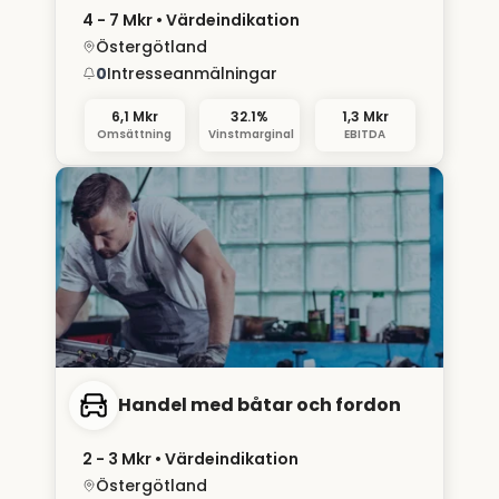
4 - 7 Mkr
• Värdeindikation
Östergötland
0
Intresseanmälningar
6,1 Mkr
32.1%
1,3 Mkr
Omsättning
Vinstmarginal
EBITDA
Handel med båtar och fordon
2 - 3 Mkr
• Värdeindikation
Östergötland