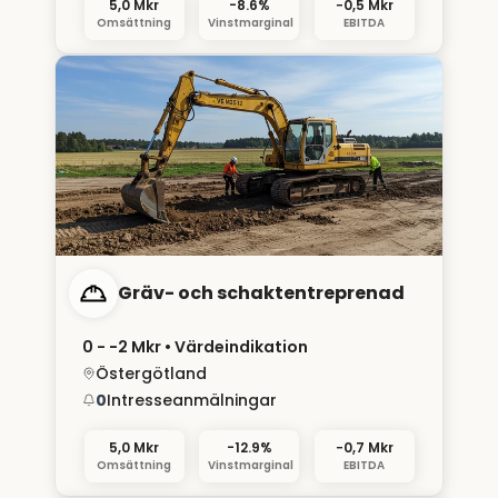
5,0 Mkr
-8.6%
−0,5 Mkr
Omsättning
Vinstmarginal
EBITDA
Gräv- och schaktentreprenad
0 - −2 Mkr
• Värdeindikation
Östergötland
0
Intresseanmälningar
5,0 Mkr
-12.9%
−0,7 Mkr
Omsättning
Vinstmarginal
EBITDA