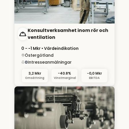
Konsultverksamhet inom rör och
ventilation
0 - −1 Mkr
• Värdeindikation
Östergötland
0
Intresseanmälningar
3,2 Mkr
-40.8%
−0,0 Mkr
Omsättning
Vinstmarginal
EBITDA