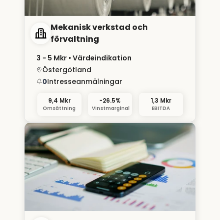
Mekanisk verkstad och
förvaltning
3 - 5 Mkr
• Värdeindikation
Östergötland
0
Intresseanmälningar
9,4 Mkr
-26.5%
1,3 Mkr
Omsättning
Vinstmarginal
EBITDA