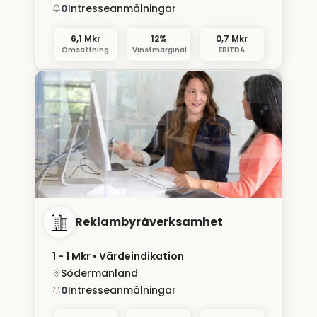
0
Intresseanmälningar
6,1 Mkr
12%
0,7 Mkr
Omsättning
Vinstmarginal
EBITDA
Reklambyråverksamhet
1 - 1 Mkr
• Värdeindikation
Södermanland
0
Intresseanmälningar