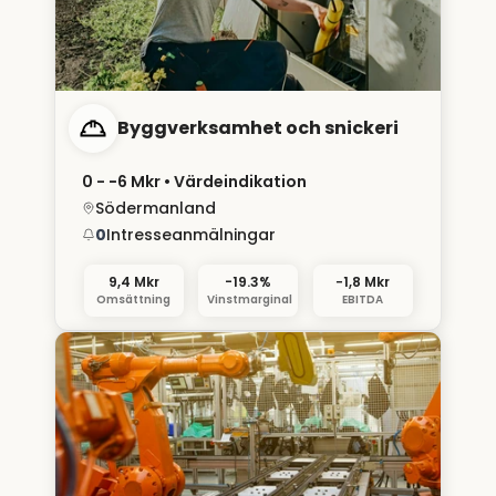
Byggverksamhet och snickeri
0 - −6 Mkr
• Värdeindikation
Södermanland
0
Intresseanmälningar
9,4 Mkr
-19.3%
−1,8 Mkr
Omsättning
Vinstmarginal
EBITDA