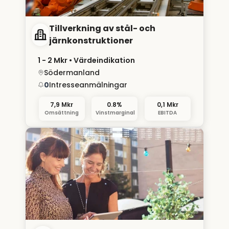
Tillverkning av stål- och
järnkonstruktioner
1 - 2 Mkr
• Värdeindikation
Södermanland
0
Intresseanmälningar
7,9 Mkr
0.8%
0,1 Mkr
Omsättning
Vinstmarginal
EBITDA